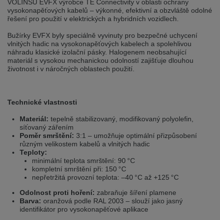
VOLINSU EVFX výrobce TE Connectivity v oblasti ochrany
selected one. This website is also available in German. Would you like to
vysokonapěťových kabelů – výkonné, efektivní a obzvláště odolné
switch to the German version?
řešení pro použití v elektrických a hybridních vozidlech.
Switch to German version
Stay on this version
Bužírky EVFX byly speciálně vyvinuty pro bezpečné uchycení
vlnitých hadic na vysokonapěťových kabelech a spolehlivou
Wir haben erkannt, dass ihr Browser eine andere Sprache als die derzeit
náhradu klasické izolační pásky. Halogenem neobsahující
angezeigte bevorzugt. Diese Webseite ist auch auf Deutsch verfügbar.
materiál s vysokou mechanickou odolností zajišťuje dlouhou
Möchten Sie zur Deutschen Version wechseln?
životnost i v náročných oblastech použití.
Zur deutschen Version wechseln
Auf dieser Version bleiben
Technické vlastnosti
We have detected, that your browser prefers another language than the
selected one. This website is also available in Czech. Would you like to
switch to the Czech version?
Materiál:
tepelně stabilizovaný, modifikovaný polyolefin,
síťovaný zářením
Switch to Czech version
Stay on this version
Poměr smrštění:
3:1 – umožňuje optimální přizpůsobení
různým velikostem kabelů a vlnitých hadic
Teploty:
Zdá se, že Váš prohlížeč je v jiném jazyce, než jaký je momentálně používán.
minimální teplota smrštění: 90 °C
Tato stránka je k dispozici i v češtině. Chcete přepnout na českou verzi?
kompletní smrštění při: 150 °C
nepřetržitá provozní teplota: –40 °C až +125 °C
Přepnout na českou verzi
Zůstaňte v této verzi
Odolnost proti hoření:
zabraňuje šíření plamene
Barva:
oranžová podle RAL 2003 – slouží jako jasný
Váš prohlížeč se zdá být v jiném jazyce, než je právě používaný jazyk. Tato
identifikátor pro vysokonapěťové aplikace
stránka je také k dispozici v němčině. Přejete si přejít na německou verzi?