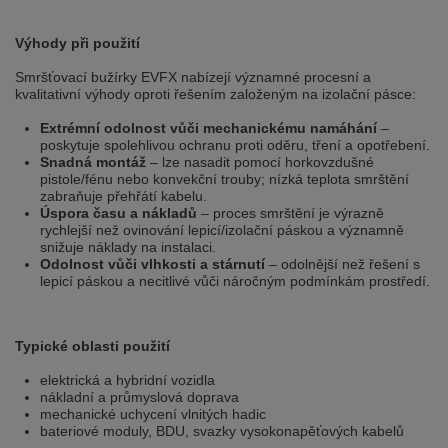
Přepněte na německou verzi
Zůstaňte v této verzi
Výhody při použití
Wir haben erkannt, dass ihr Browser eine andere Sprache als die derzeit
angezeigte bevorzugt. Diese Webseite ist auch auf Deutsch verfügbar.
Smršťovací bužírky EVFX nabízejí významné procesní a
Möchten Sie zur Deutschen Version wechseln?
kvalitativní výhody oproti řešením založeným na izolační pásce:
Zur deutschen Version wechseln
Auf dieser Version bleiben
Extrémní odolnost vůči mechanickému namáhání
–
poskytuje spolehlivou ochranu proti oděru, tření a opotřebení.
Snadná montáž
– lze nasadit pomocí horkovzdušné
Váš prohlížeč se zdá být v jiném jazyce, než je právě používaný jazyk. Tato
pistole/fénu nebo konvekční trouby; nízká teplota smrštění
stránka je k dispozici také v angličtině. Přejete si přepnout na anglickou
zabraňuje přehřátí kabelu.
verzi?
Úspora času a nákladů
– proces smrštění je výrazně
rychlejší než ovinování lepicí/izolační páskou a významně
Přepněte na anglickou verzi
Zůstaňte v této verzi
snižuje náklady na instalaci.
Odolnost vůči vlhkosti a stárnutí
– odolnější než řešení s
We have detected, that your browser prefers another language than the
lepicí páskou a necitlivé vůči náročným podmínkám prostředí.
selected one. This website is also available in English. Would you like to
switch to the English version?
Switch to English version
Stay on this version
Typické oblasti použití
elektrická a hybridní vozidla
nákladní a průmyslová doprava
mechanické uchycení vlnitých hadic
bateriové moduly, BDU, svazky vysokonapěťových kabelů