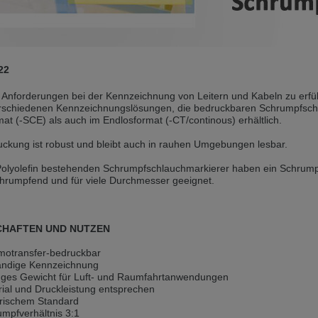
andere Sprache als die derzeit angezeigte bevorzugt. Diese Webseite 
 dieser Version bleiben
22
s another language than the selected one. This website is also availabl
nforderungen bei der Kennzeichnung von Leitern und Kabeln zu erfülle
erschiedenen Kennzeichnungslösungen, die bedruckbaren Schrumpfschl
 version
mat (-SCE) als auch im Endlosformat (-CT/continous) erhältlich.
, než jaký je momentálně používán. Tato stránka je k dispozici i v češt
uckung ist robust und bleibt auch in rauhen Umgebungen lesbar.
Polyolefin bestehenden Schrumpfschlauchmarkierer haben ein Schrumpfv
této verzi
chrumpfend und für viele Durchmesser geeignet.
ž je právě používaný jazyk. Tato stránka je také k dispozici v němčině. 
 v této verzi
CHAFTEN UND NUTZEN
andere Sprache als die derzeit angezeigte bevorzugt. Diese Webseite 
motransfer-bedruckbar
ändige Kennzeichnung
nges Gewicht für Luft- und Raumfahrtanwendungen
 dieser Version bleiben
ial und Druckleistung entsprechen
ärischem Standard
ž je právě používaný jazyk. Tato stránka je k dispozici také v angličtině
mpfverhältnis 3:1