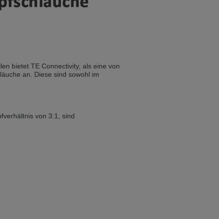
ist auch auf Deutsch verfügbar. Möchten
e in Czech. Would you like to switch to the
n bietet TE Connectivity, als eine von
äuche an. Diese sind sowohl im
ině. Chcete přepnout na českou verzi?
erhältnis von 3:1, sind
Přejete si přejít na německou verzi?
ist auch auf Deutsch verfügbar. Möchten
. Přejete si přepnout na anglickou verzi?