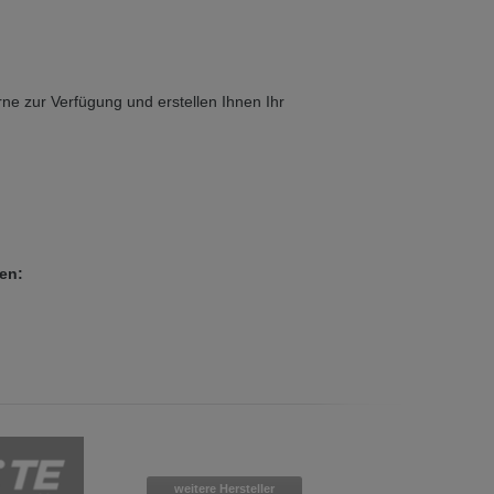
 in English. Would you like to switch to
ne zur Verfügung und erstellen Ihnen Ihr
len:
weitere Hersteller