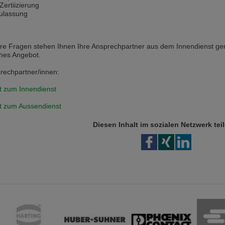
ertiizierung
ulassung
 v této verzi
s another language than the selected one. This website is also available
ere Fragen stehen Ihnen Ihre Ansprechpartner aus dem Innendienst ger
ches Angebot.
is version
rechpartner/innen:
t zum Innendienst
t zum Aussendienst
Diesen Inhalt im sozialen Netzwerk tei