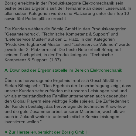
Börsig erreichte in der Produktkategorie Elektromechanik sein
Přepněte na německou verzi
Zůstaňte v této verzi
bisher bestes Ergebnis seit der Teilnahme an dieser Leserwahl. In
allen sieben Kategorien wurde eine Platzierung unter den Top 10
Wir haben erkannt, dass ihr Browser eine andere Sprache als die derzeit
sowie fünf Podestplätze erreicht.
angezeigte bevorzugt. Diese Webseite ist auch auf Deutsch verfügbar.
Möchten Sie zur Deutschen Version wechseln?
Die Kunden wählten die Börsig GmbH in den Produktkategorien
"Gesamteindruck", "Technische Kompetenz & Support" und
Zur deutschen Version wechseln
Auf dieser Version bleiben
"Lieferservice Muster" auf den 1. Platz. In den Kategorien
"Produktverfügbarkeit Muster" und "Lieferservice Volumen" wurde
jeweils der 2. Platz erreicht. Die beste Note erhielt Börsig auf
Váš prohlížeč se zdá být v jiném jazyce, než je právě používaný jazyk. Tato
seinem Fachgebiet, in der Produktkategorie "Technische
stránka je k dispozici také v angličtině. Přejete si přepnout na anglickou
verzi?
Kompetenz & Support" (1,37).
Přepněte na anglickou verzi
Zůstaňte v této verzi
Download der Ergebnistabelle im Bereich Elektromechanik
Über das hervorragende Ergebnis freut sich Geschäftsführer
We have detected, that your browser prefers another language than the
Stefan Börsig sehr: "Das Ergebnis der Leserbefragung zeigt, dass
selected one. This website is also available in English. Would you like to
unsere Kunden sehr zufrieden mit unseren Leistungen sind und
switch to the English version?
wir als mittelständisches Familienunternehmen auch gegenüber
den Global Playern eine wichtige Rolle spielen. Die Zufriedenheit
Switch to English version
Stay on this version
der Kunden bestätigt das hervorragende technische Know-how
und die gute Zusammenarbeit unserer Mitarbeiter, weshalb wir
auch in Zukunft weiter in unterschiedliche Serviceleistungen
investieren wollen."
Zur Herstellerübersicht der Börsig GmbH