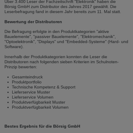
Über 3.400 Leser der Fachzeitschrift "Elektronik" haben die
selected one. This website is also available in German. Would you like to
Börsig GmbH zum Distributor des Jahres 2017 gewählt. Die
switch to the German version?
Leserbefragung fand in diesem Jahr bereits zum 11. Mal statt.
Switch to German version
Stay on this version
Bewertung der Distributoren
Wir haben erkannt, dass ihr Browser eine andere Sprache als die derzeit
Die Befragung erfolgte in den Produktkategorien "aktive
angezeigte bevorzugt. Diese Webseite ist auch auf Deutsch verfügbar.
Bauelemente", "passiver Bauelemente", "Elektromechanik",
Möchten Sie zur Deutschen Version wechseln?
"Optoelektronik", "Displays" und "Embedded-Systeme" (Hard- und
Software).
Zur deutschen Version wechseln
Auf dieser Version bleiben
Innerhalb der Produktkategorien konnten die Leser die
Distributoren nach folgenden sieben Kriterien im Schulnoten-
We have detected, that your browser prefers another language than the
Prinzip bewerten:
selected one. This website is also available in Czech. Would you like to
switch to the Czech version?
Gesamteindruck
Switch to Czech version
Stay on this version
Produktportfolio
Technische Kompetenz & Support
Lieferservice Muster
Zdá se, že Váš prohlížeč je v jiném jazyce, než jaký je momentálně používán.
Lieferservice Volumen
Tato stránka je k dispozici i v češtině. Chcete přepnout na českou verzi?
Produktverfügbarkeit Muster
Produktverfügbarkeit Volumen
Přepnout na českou verzi
Zůstaňte v této verzi
Váš prohlížeč se zdá být v jiném jazyce, než je právě používaný jazyk. Tato
Bestes Ergebnis für die Börsig GmbH
stránka je také k dispozici v němčině. Přejete si přejít na německou verzi?