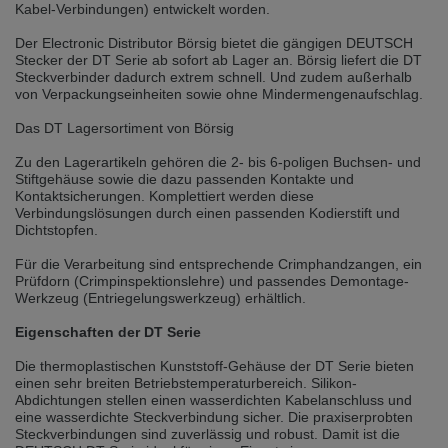
selected one. This website is also available in German. Would you like to
Kabel-Verbindungen) entwickelt worden.
switch to the German version?
Der Electronic Distributor Börsig bietet die gängigen DEUTSCH
Switch to German version
Stay on this version
Stecker der DT Serie ab sofort ab Lager an. Börsig liefert die DT
Steckverbinder dadurch extrem schnell. Und zudem außerhalb
von Verpackungseinheiten sowie ohne Mindermengenaufschlag.
Wir haben erkannt, dass ihr Browser eine andere Sprache als die derzeit
angezeigte bevorzugt. Diese Webseite ist auch auf Deutsch verfügbar.
Das DT Lagersortiment von Börsig
Möchten Sie zur Deutschen Version wechseln?
Zu den Lagerartikeln gehören die 2- bis 6-poligen Buchsen- und
Zur deutschen Version wechseln
Auf dieser Version bleiben
Stiftgehäuse sowie die dazu passenden Kontakte und
Kontaktsicherungen. Komplettiert werden diese
We have detected, that your browser prefers another language than the
Verbindungslösungen durch einen passenden Kodierstift und
selected one. This website is also available in Czech. Would you like to
Dichtstopfen.
switch to the Czech version?
Für die Verarbeitung sind entsprechende Crimphandzangen, ein
Switch to Czech version
Stay on this version
Prüfdorn (Crimpinspektionslehre) und passendes Demontage-
Werkzeug (Entriegelungswerkzeug) erhältlich.
Zdá se, že Váš prohlížeč je v jiném jazyce, než jaký je momentálně používán.
Eigenschaften der DT Serie
Tato stránka je k dispozici i v češtině. Chcete přepnout na českou verzi?
Die thermoplastischen Kunststoff-Gehäuse der DT Serie bieten
Přepnout na českou verzi
Zůstaňte v této verzi
einen sehr breiten Betriebstemperaturbereich. Silikon-
Abdichtungen stellen einen wasserdichten Kabelanschluss und
Váš prohlížeč se zdá být v jiném jazyce, než je právě používaný jazyk. Tato
eine wasserdichte Steckverbindung sicher. Die praxiserprobten
stránka je také k dispozici v němčině. Přejete si přejít na německou verzi?
Steckverbindungen sind zuverlässig und robust. Damit ist die