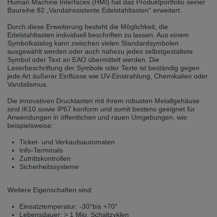
Human Machine Interfaces (HMI) hat das Produktportfolio seiner
selected one. This website is also available in German. Would you like to
Baureihe 82 „Vandalresistente Edelstahltasten“ erweitert.
switch to the German version?
Durch diese Erweiterung besteht die Möglichkeit, die
Switch to German version
Stay on this version
Edelstahltasten individuell beschriften zu lassen. Aus einem
Symbolkatalog kann zwischen vielen Standardsymbolen
Wir haben erkannt, dass ihr Browser eine andere Sprache als die derzeit
ausgewählt werden oder auch nahezu jedes selbstgestaltete
angezeigte bevorzugt. Diese Webseite ist auch auf Deutsch verfügbar.
Symbol oder Text an EAO übermittelt werden. Die
Möchten Sie zur Deutschen Version wechseln?
Laserbeschriftung der Symbole oder Texte ist beständig gegen
jede Art äußerer Einflüsse wie UV-Einstrahlung, Chemikalien oder
Zur deutschen Version wechseln
Auf dieser Version bleiben
Vandalismus.
Die innovativen Drucktasten mit ihrem robusten Metallgehäuse
We have detected, that your browser prefers another language than the
sind IK10 sowie IP67 konform und somit bestens geeignet für
selected one. This website is also available in Czech. Would you like to
switch to the Czech version?
Anwendungen in öffentlichen und rauen Umgebungen, wie
beispielsweise:
Switch to Czech version
Stay on this version
Ticket- und Verkaufsautomaten
Info-Terminals
Zdá se, že Váš prohlížeč je v jiném jazyce, než jaký je momentálně používán.
Zutrittskontrollen
Tato stránka je k dispozici i v češtině. Chcete přepnout na českou verzi?
Sicherheitssysteme
Přepnout na českou verzi
Zůstaňte v této verzi
Weitere Eigenschaften sind:
Váš prohlížeč se zdá být v jiném jazyce, než je právě používaný jazyk. Tato
Einsatztemperatur: -30°bis +70°
stránka je také k dispozici v němčině. Přejete si přejít na německou verzi?
Lebensdauer: > 1 Mio. Schaltzyklen