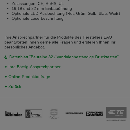
Zulassungen: CE, RoHS, UL
Přepněte na německou verzi
Zůstaňte v této verzi
16,19 und 22 mm Einbauöffnung
Optionale LED-Ausleuchtung (Rot, Grün, Gelb, Blau, Weiß)
Wir haben erkannt, dass ihr Browser eine andere Sprache als die derzeit
Optionale Laserbeschriftung
angezeigte bevorzugt. Diese Webseite ist auch auf Deutsch verfügbar.
Möchten Sie zur Deutschen Version wechseln?
Zur deutschen Version wechseln
Auf dieser Version bleiben
Ihre Ansprechpartner für die Produkte des Herstellers EAO
beantworten Ihnen gerne alle Fragen und erstellen Ihnen Ihr
persönliches Angebot.
Váš prohlížeč se zdá být v jiném jazyce, než je právě používaný jazyk. Tato
stránka je k dispozici také v angličtině. Přejete si přepnout na anglickou
Datenblatt "Baureihe 82 / Vandalenbeständige Drucktasten"
verzi?
Ihre Börsig-Ansprechpartner
Přepněte na anglickou verzi
Zůstaňte v této verzi
Online-Produktanfrage
We have detected, that your browser prefers another language than the
selected one. This website is also available in English. Would you like to
Zurück
switch to the English version?
Switch to English version
Stay on this version