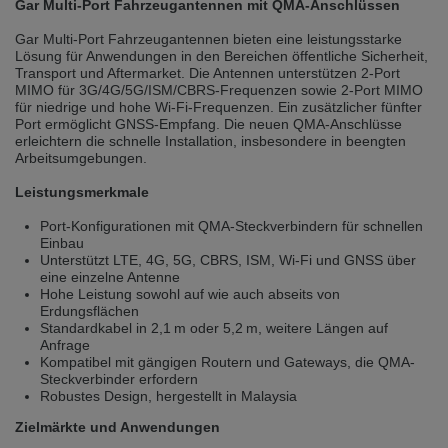
Gar Multi-Port Fahrzeugantennen mit QMA-Anschlüssen
selected one. This website is also available in German. Would you like to
switch to the German version?
Gar Multi-Port Fahrzeugantennen bieten eine leistungsstarke
Lösung für Anwendungen in den Bereichen öffentliche Sicherheit,
Switch to German version
Stay on this version
Transport und Aftermarket. Die Antennen unterstützen 2-Port
MIMO für 3G/4G/5G/ISM/CBRS-Frequenzen sowie 2-Port MIMO
Wir haben erkannt, dass ihr Browser eine andere Sprache als die derzeit
für niedrige und hohe Wi-Fi-Frequenzen. Ein zusätzlicher fünfter
angezeigte bevorzugt. Diese Webseite ist auch auf Deutsch verfügbar.
Port ermöglicht GNSS-Empfang. Die neuen QMA-Anschlüsse
Möchten Sie zur Deutschen Version wechseln?
erleichtern die schnelle Installation, insbesondere in beengten
Arbeitsumgebungen.
Zur deutschen Version wechseln
Auf dieser Version bleiben
Leistungsmerkmale
We have detected, that your browser prefers another language than the
selected one. This website is also available in Czech. Would you like to
Port-Konfigurationen mit QMA-Steckverbindern für schnellen
switch to the Czech version?
Einbau
Unterstützt LTE, 4G, 5G, CBRS, ISM, Wi-Fi und GNSS über
Switch to Czech version
Stay on this version
eine einzelne Antenne
Hohe Leistung sowohl auf wie auch abseits von
Erdungsflächen
Zdá se, že Váš prohlížeč je v jiném jazyce, než jaký je momentálně používán.
Standardkabel in 2,1 m oder 5,2 m, weitere Längen auf
Tato stránka je k dispozici i v češtině. Chcete přepnout na českou verzi?
Anfrage
Kompatibel mit gängigen Routern und Gateways, die QMA-
Přepnout na českou verzi
Zůstaňte v této verzi
Steckverbinder erfordern
Robustes Design, hergestellt in Malaysia
Váš prohlížeč se zdá být v jiném jazyce, než je právě používaný jazyk. Tato
Zielmärkte und Anwendungen
stránka je také k dispozici v němčině. Přejete si přejít na německou verzi?