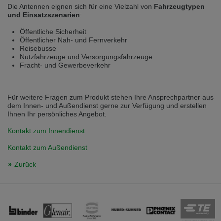
Die Antennen eignen sich für eine Vielzahl von
Fahrzeugtypen
Přepněte na německou verzi
Zůstaňte v této verzi
und Einsatzszenarien
:
Wir haben erkannt, dass ihr Browser eine andere Sprache als die derzeit
Öffentliche Sicherheit
angezeigte bevorzugt. Diese Webseite ist auch auf Deutsch verfügbar.
Öffentlicher Nah- und Fernverkehr
Möchten Sie zur Deutschen Version wechseln?
Reisebusse
Nutzfahrzeuge und Versorgungsfahrzeuge
Zur deutschen Version wechseln
Auf dieser Version bleiben
Fracht- und Gewerbeverkehr
Váš prohlížeč se zdá být v jiném jazyce, než je právě používaný jazyk. Tato
stránka je k dispozici také v angličtině. Přejete si přepnout na anglickou
verzi?
Für weitere Fragen zum Produkt stehen Ihre Ansprechpartner aus
dem Innen- und Außendienst gerne zur Verfügung und erstellen
Přepněte na anglickou verzi
Zůstaňte v této verzi
Ihnen Ihr persönliches Angebot.
Kontakt zum Innendienst
We have detected, that your browser prefers another language than the
selected one. This website is also available in English. Would you like to
Kontakt zum Außendienst
switch to the English version?
Zurück
Switch to English version
Stay on this version