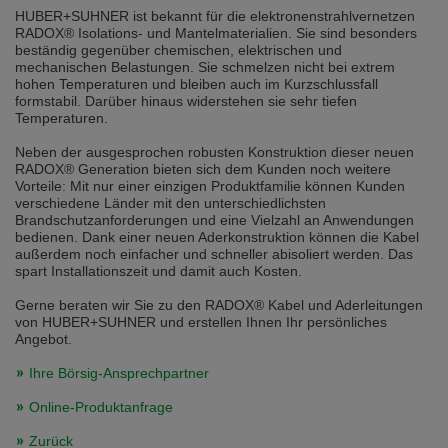
Přepněte na německou verzi
Zůstaňte v této verzi
HUBER+SUHNER ist bekannt für die elektronenstrahlvernetzen
RADOX® Isolations- und Mantelmaterialien. Sie sind besonders
beständig gegenüber chemischen, elektrischen und
Wir haben erkannt, dass ihr Browser eine andere Sprache als die derzeit
mechanischen Belastungen. Sie schmelzen nicht bei extrem
angezeigte bevorzugt. Diese Webseite ist auch auf Deutsch verfügbar.
hohen Temperaturen und bleiben auch im Kurzschlussfall
Möchten Sie zur Deutschen Version wechseln?
formstabil. Darüber hinaus widerstehen sie sehr tiefen
Temperaturen.
Zur deutschen Version wechseln
Auf dieser Version bleiben
Neben der ausgesprochen robusten Konstruktion dieser neuen
Váš prohlížeč se zdá být v jiném jazyce, než je právě používaný jazyk. Tato
RADOX® Generation bieten sich dem Kunden noch weitere
stránka je k dispozici také v angličtině. Přejete si přepnout na anglickou
Vorteile: Mit nur einer einzigen Produktfamilie können Kunden
verzi?
verschiedene Länder mit den unterschiedlichsten
Brandschutzanforderungen und eine Vielzahl an Anwendungen
Přepněte na anglickou verzi
Zůstaňte v této verzi
bedienen. Dank einer neuen Aderkonstruktion können die Kabel
außerdem noch einfacher und schneller abisoliert werden. Das
spart Installationszeit und damit auch Kosten.
We have detected, that your browser prefers another language than the
selected one. This website is also available in English. Would you like to
Gerne beraten wir Sie zu den RADOX® Kabel und Aderleitungen
switch to the English version?
von HUBER+SUHNER und erstellen Ihnen Ihr persönliches
Angebot.
Switch to English version
Stay on this version
Ihre Börsig-Ansprechpartner
Online-Produktanfrage
Zurück