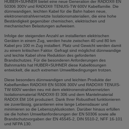
HUBER+SUHNER bietet eine neue Generation der RADOX® EN
selected one. This website is also available in German. Would you like to
50306 300V und RADOX® TENUIS-TW 600V Kabelfamilie. Die
switch to the German version?
dünnwandigen, leichten Kabel für die Bahn haben neue,
elektronenstrahlvernetzte Isolationsmaterialien, die eine hohe
Switch to German version
Stay on this version
Beständigkeit gegenüber chemischen, elektrischen und
mechanischen Belastungen aufweisen.
Wir haben erkannt, dass ihr Browser eine andere Sprache als die derzeit
angezeigte bevorzugt. Diese Webseite ist auch auf Deutsch verfügbar.
Infolge der steigenden Anzahl an installierten elektrischen
Möchten Sie zur Deutschen Version wechseln?
Geräten in einem Zug, werden heute zwischen 40 und 80 km
Kabel pro 100 m Zug installiert. Platz und Gewicht werden damit
Zur deutschen Version wechseln
Auf dieser Version bleiben
zu einem kritischen Faktor. Gefragt sind möglichst dünnwandige
und leichte Kabel ohne Reduktion des geforderten
Brandschutzes. Für die besonderen Anforderungen des
We have detected, that your browser prefers another language than the
selected one. This website is also available in Czech. Would you like to
Bahnmarkts hat HUBER+SUHNER diese Kabellösungen
switch to the Czech version?
entwickelt, die auch extremen Umweltbedingungen trotzen.
Switch to Czech version
Stay on this version
Diese besonders dünnwandigen und leichten Produkte der
Kabelfamilien RADOX® EN 50306 300V und RADOX® TENUIS-
TW 600V werden neu mit dem elektronenstrahlvernetzten
Zdá se, že Váš prohlížeč je v jiném jazyce, než jaký je momentálně používán.
Isolationsmaterial RADOX® EI 306 und dem Mantelmaterial
Tato stránka je k dispozici i v češtině. Chcete přepnout na českou verzi?
RADOX EM 104 produziert. Dank Ihrer Robustheit funktionieren
sie zuverlässig, garantieren eine lange Lebensdauer und
Přepnout na českou verzi
Zůstaňte v této verzi
minimieren so die Lebenszykluskosten. Darüber hinaus erfüllen
sie die hohen Umweltanforderungen der EN 50306 sowie alle
Váš prohlížeč se zdá být v jiném jazyce, než je právě používaný jazyk. Tato
Brandschutzvorgaben der EN 45545-2, DIN 5510-2, NFF 16-101
stránka je také k dispozici v němčině. Přejete si přejít na německou verzi?
und NFPA 130.