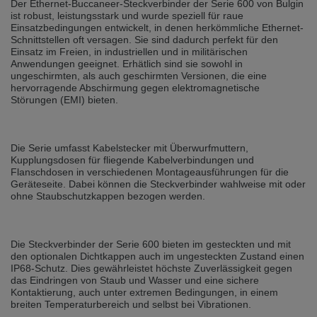
Der Ethernet-Buccaneer-Steckverbinder der Serie 600 von Bulgin
selected one. This website is also available in German. Would you like to
ist robust, leistungsstark und wurde speziell für raue
switch to the German version?
Einsatzbedingungen entwickelt, in denen herkömmliche Ethernet-
Schnittstellen oft versagen. Sie sind dadurch perfekt für den
Switch to German version
Stay on this version
Einsatz im Freien, in industriellen und in militärischen
Anwendungen geeignet. Erhätlich sind sie sowohl in
Wir haben erkannt, dass ihr Browser eine andere Sprache als die derzeit
ungeschirmten, als auch geschirmten Versionen, die eine
angezeigte bevorzugt. Diese Webseite ist auch auf Deutsch verfügbar.
hervorragende Abschirmung gegen elektromagnetische
Möchten Sie zur Deutschen Version wechseln?
Störungen (EMI) bieten.
Zur deutschen Version wechseln
Auf dieser Version bleiben
Die Serie umfasst Kabelstecker mit Überwurfmuttern,
We have detected, that your browser prefers another language than the
selected one. This website is also available in Czech. Would you like to
Kupplungsdosen für fliegende Kabelverbindungen und
switch to the Czech version?
Flanschdosen in verschiedenen Montageausführungen für die
Geräteseite. Dabei können die Steckverbinder wahlweise mit oder
Switch to Czech version
Stay on this version
ohne Staubschutzkappen bezogen werden.
Zdá se, že Váš prohlížeč je v jiném jazyce, než jaký je momentálně používán.
Tato stránka je k dispozici i v češtině. Chcete přepnout na českou verzi?
Die Steckverbinder der Serie 600 bieten im gesteckten und mit
den optionalen Dichtkappen auch im ungesteckten Zustand einen
Přepnout na českou verzi
Zůstaňte v této verzi
IP68-Schutz. Dies gewährleistet höchste Zuverlässigkeit gegen
das Eindringen von Staub und Wasser und eine sichere
Váš prohlížeč se zdá být v jiném jazyce, než je právě používaný jazyk. Tato
Kontaktierung, auch unter extremen Bedingungen, in einem
stránka je také k dispozici v němčině. Přejete si přejít na německou verzi?
breiten Temperaturbereich und selbst bei Vibrationen.