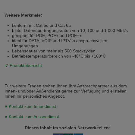
Přepněte na německou verzi
Zůstaňte v této verzi
Weitere Merkmale:
Wir haben erkannt, dass ihr Browser eine andere Sprache als die derzeit
angezeigte bevorzugt. Diese Webseite ist auch auf Deutsch verfügbar.
konform mit Cat 5e und Cat 6a
Möchten Sie zur Deutschen Version wechseln?
bietet Datenübertragungsraten von 10, 100 und 1.000 Mbit/s
geeignet für POE, POE+ und POE++
Zur deutschen Version wechseln
Auf dieser Version bleiben
ideal für DATA, VOIP und IPTV in anspruchsvollen
Umgebungen
Váš prohlížeč se zdá být v jiném jazyce, než je právě používaný jazyk. Tato
Lebensdauer von mehr als 500 Steckzyklen
stránka je k dispozici také v angličtině. Přejete si přepnout na anglickou
Betriebstemperaturbereich von -40°C bis +100°C
verzi?
Produktübersicht
Přepněte na anglickou verzi
Zůstaňte v této verzi
We have detected, that your browser prefers another language than the
Für weitere Fragen stehen Ihnen Ihre Ansprechpartner aus dem
selected one. This website is also available in English. Would you like to
Innen- und/oder Außendienst gerne zur Verfügung und erstellen
switch to the English version?
Ihnen Ihr persönliches Angebot.
Switch to English version
Stay on this version
Kontakt zum Innendienst
Kontakt zum Aussendienst
Diesen Inhalt im sozialen Netzwerk teilen: