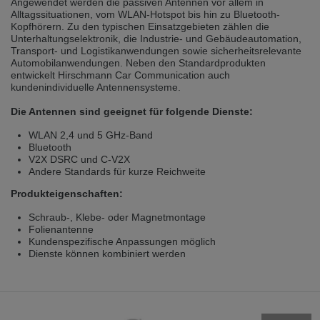
Angewendet werden die passiven Antennen vor allem in
selected one. This website is also available in German. Would you like to
Alltagssituationen, vom WLAN-Hotspot bis hin zu Bluetooth-
switch to the German version?
Kopfhörern. Zu den typischen Einsatzgebieten zählen die
Unterhaltungselektronik, die Industrie- und Gebäudeautomation,
Switch to German version
Stay on this version
Transport- und Logistikanwendungen sowie sicherheitsrelevante
Automobilanwendungen. Neben den Standardprodukten
Wir haben erkannt, dass ihr Browser eine andere Sprache als die derzeit
entwickelt Hirschmann Car Communication auch
angezeigte bevorzugt. Diese Webseite ist auch auf Deutsch verfügbar.
kundenindividuelle Antennensysteme.
Möchten Sie zur Deutschen Version wechseln?
Die Antennen sind geeignet für folgende Dienste:
Zur deutschen Version wechseln
Auf dieser Version bleiben
WLAN 2,4 und 5 GHz-Band
Bluetooth
We have detected, that your browser prefers another language than the
V2X DSRC und C-V2X
selected one. This website is also available in Czech. Would you like to
Andere Standards für kurze Reichweite
switch to the Czech version?
Produkteigenschaften:
Switch to Czech version
Stay on this version
Schraub-, Klebe- oder Magnetmontage
Zdá se, že Váš prohlížeč je v jiném jazyce, než jaký je momentálně používán.
Folienantenne
Tato stránka je k dispozici i v češtině. Chcete přepnout na českou verzi?
Kundenspezifische Anpassungen möglich
Dienste können kombiniert werden
Přepnout na českou verzi
Zůstaňte v této verzi
Váš prohlížeč se zdá být v jiném jazyce, než je právě používaný jazyk. Tato
stránka je také k dispozici v němčině. Přejete si přejít na německou verzi?