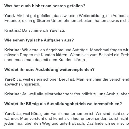
Přepněte na německou verzi
Zůstaňte v této verzi
Was hat euch bisher am besten gefallen?
Yarel:
Mir hat gut gefallen, dass wir eine Weiterbildung, ein Aufbau
Wir haben erkannt, dass ihr Browser eine andere Sprache als die derzeit
Freunde, die in größeren Unternehmen arbeiten, hatten sowas nic
angezeigte bevorzugt. Diese Webseite ist auch auf Deutsch verfügbar.
Möchten Sie zur Deutschen Version wechseln?
Kristina:
Da stimme ich Yarel zu.
Zur deutschen Version wechseln
Auf dieser Version bleiben
Wie sehen typische Aufgaben aus?
Váš prohlížeč se zdá být v jiném jazyce, než je právě používaný jazyk. Tato
Kristina:
Wir erstellen Angebote und Aufträge. Manchmal fragen wir b
stránka je k dispozici také v angličtině. Přejete si přepnout na anglickou
müssen Fragen mit Kunden klären. Wenn sich zum Beispiel ein Preis
verzi?
dann muss man das mit dem Kunden klären.
Přepněte na anglickou verzi
Zůstaňte v této verzi
Würdet ihr eure Ausbildung weiterempfehlen?
Yarel:
Ja, weil es ein schöner Beruf ist. Man lernt hier die verschie
We have detected, that your browser prefers another language than the
abwechslungsreich.
selected one. This website is also available in English. Would you like to
switch to the English version?
Kristina:
Ja, weil alle Mitarbeiter sehr freundlich zu uns Azubis, abe
Switch to English version
Stay on this version
Würdet ihr Börsig als Ausbildungsbetrieb weiterempfehlen?
Yarel:
Ja, weil Börsig ein Familienunternemen ist. Wir sind nicht so 
wärmer. Man versteht und kennt sich hier untereinander. Es ist nich
jedem mal über den Weg und unterhält sich. Das finde ich sehr schö