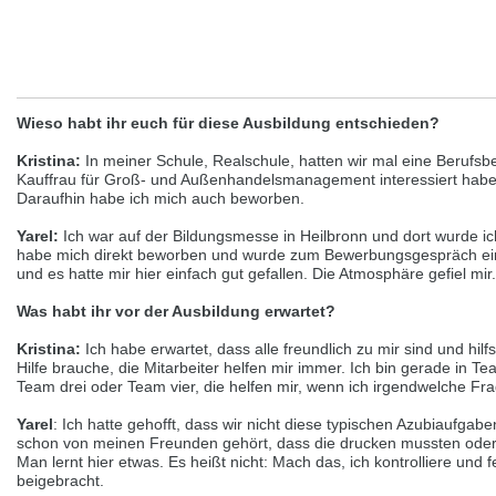
selected one. This website is also available in German. Would you like to
switch to the German version?
Switch to German version
Stay on this version
Wir haben erkannt, dass ihr Browser eine andere Sprache als die derzeit
Wieso habt ihr euch für diese Ausbildung entschieden?
angezeigte bevorzugt. Diese Webseite ist auch auf Deutsch verfügbar.
Möchten Sie zur Deutschen Version wechseln?
Kristina:
In meiner Schule, Realschule, hatten wir mal eine Berufsb
Kauffrau für Groß- und Außenhandelsmanagement interessiert habe, 
Zur deutschen Version wechseln
Auf dieser Version bleiben
Daraufhin habe ich mich auch beworben.
We have detected, that your browser prefers another language than the
Yarel:
Ich war auf der Bildungsmesse in Heilbronn und dort wurde i
selected one. This website is also available in Czech. Would you like to
habe mich direkt beworben und wurde zum Bewerbungsgespräch eing
switch to the Czech version?
und es hatte mir hier einfach gut gefallen. Die Atmosphäre gefiel mir.
Switch to Czech version
Stay on this version
Was habt ihr vor der Ausbildung erwartet?
Kristina:
Ich habe erwartet, dass alle freundlich zu mir sind und hilf
Zdá se, že Váš prohlížeč je v jiném jazyce, než jaký je momentálně používán.
Hilfe brauche, die Mitarbeiter helfen mir immer. Ich bin gerade in
Tato stránka je k dispozici i v češtině. Chcete přepnout na českou verzi?
Team drei oder Team vier, die helfen mir, wenn ich irgendwelche Fr
Přepnout na českou verzi
Zůstaňte v této verzi
Yarel
: Ich hatte gehofft, dass wir nicht diese typischen Azubiaufga
schon von meinen Freunden gehört, dass die drucken mussten oder K
Váš prohlížeč se zdá být v jiném jazyce, než je právě používaný jazyk. Tato
Man lernt hier etwas. Es heißt nicht: Mach das, ich kontrolliere und 
stránka je také k dispozici v němčině. Přejete si přejít na německou verzi?
beigebracht.