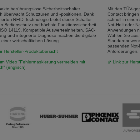
akte berührungslose Sicherheitsschalter
Mit den TÜV-gep
h überwacht Schutztüren und -positionen. Dank
Contact bringen 
rierten RFID-Technologie bietet dieser Schalter
schnell in einen
n Bedienschutz und höchste Funktionssicherheit
Not-Halt oder No
ISO 14119. Kompatible Auswerteeinheiten, SAC-
Anwendungen na
ng und integrierte Diagnose machen die digitale
Wählen Sie aus 
 einer wirtschaftlichen Lösung.
Standardanwend
passenden Not-Ha
ur Hersteller-Produktübersicht
Anforderungen.
um Video "Fehlermaskierung vermeiden mit
Link zur Hers
h" (englisch)