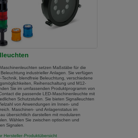
 v této verzi
s another language than the selected one. This website is also available
is version
lleuchten
Maschinenleuchten setzen Maßstäbe für die
e Beleuchtung industrieller Anlagen. Sie verfügen
-Technik, blendfreie Beleuchtung, verschiedene
gsmöglichkeiten, Reihenschaltung und M12-
inden Sie im umfassenden Produktprogramm von
Contact die passende LED-Maschinenleuchte mit
edlichen Schutzstufen. Sie bieten Signalleuchten
 Vielzahl von Anwendungen im Innen- und
eich. Maschinen- und Anlagenstatus im
u übersichtlich darstellen mit modularen
ulen. Wählen Sie zwischen optischen und
hen Signalen.
ur Hersteller-Produktübersicht