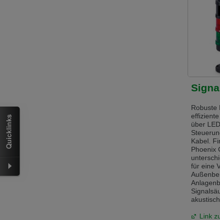
Přepněte na anglickou verzi
Zůstaňte
We have detected, that your browser prefer
the English version?
Switch to English version
Stay on th
Signa
Robuste 
effizient
über LED
Steuerun
Kabel. F
Phoenix 
unterschi
für eine
Außenber
Anlagenba
Signalsä
akustisc
Link z