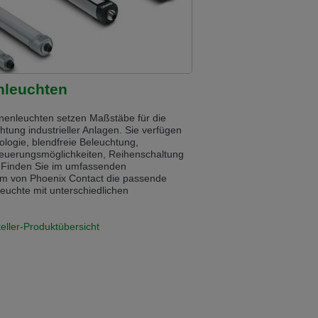
ist auch auf Deutsch verfügbar. Möchten
e in Czech. Would you like to switch to the
nleuchten
enleuchten setzen Maßstäbe für die
chtung industrieller Anlagen. Sie verfügen
logie, blendfreie Beleuchtung,
ině. Chcete přepnout na českou verzi?
euerungsmöglichkeiten, Reihenschaltung
 Finden Sie im umfassenden
m von Phoenix Contact die passende
uchte mit unterschiedlichen
Přejete si přejít na německou verzi?
teller-Produktübersicht
ist auch auf Deutsch verfügbar. Möchten
. Přejete si přepnout na anglickou verzi?