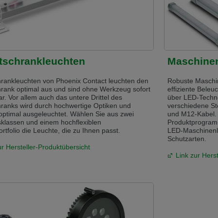
andere Sprache als die derzeit angezeigte bevorzugt. Diese Webseite 
 dieser Version bleiben
s another language than the selected one. This website is also availabl
tschrankleuchten
Maschine
hrankleuchten von Phoenix Contact leuchten den
Robuste Maschin
 version
hrank optimal aus und sind ohne Werkzeug sofort
effiziente Beleu
r. Vor allem auch das untere Drittel des
über LED-Techno
, než jaký je momentálně používán. Tato stránka je k dispozici i v češt
hranks wird durch hochwertige Optiken und
verschiedene St
optimal ausgeleuchtet. Wählen Sie aus zwei
und M12-Kabel.
této verzi
sklassen und einem hochflexiblen
Produktprogram
rtfolio die Leuchte, die zu Ihnen passt.
LED-Maschinenle
ž je právě používaný jazyk. Tato stránka je také k dispozici v němčině. 
Schutzarten.
ur Hersteller-Produktübersicht
 v této verzi
Link zur Hers
andere Sprache als die derzeit angezeigte bevorzugt. Diese Webseite 
 dieser Version bleiben
ž je právě používaný jazyk. Tato stránka je k dispozici také v angličtině