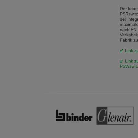
Der komp
PSRswitc
der integ
maximale
nach EN 
Verkabelu
Fabrik zu
Link z
Link z
PSWswitc