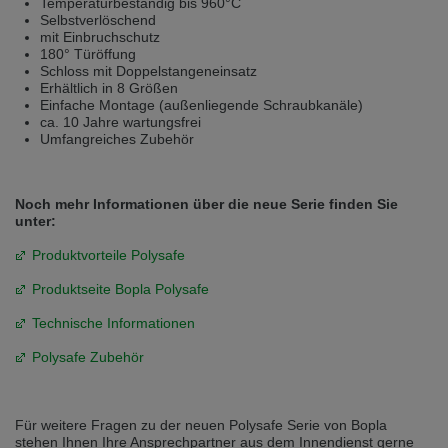
Temperaturbeständig bis 960°C
Přepněte na německou verzi
Zůstaňte v této verzi
Selbstverlöschend
mit Einbruchschutz
180° Türöffung
Wir haben erkannt, dass ihr Browser eine andere Sprache als die derzeit
Schloss mit Doppelstangeneinsatz
angezeigte bevorzugt. Diese Webseite ist auch auf Deutsch verfügbar.
Erhältlich in 8 Größen
Möchten Sie zur Deutschen Version wechseln?
Einfache Montage (außenliegende Schraubkanäle)
ca. 10 Jahre wartungsfrei
Zur deutschen Version wechseln
Auf dieser Version bleiben
Umfangreiches Zubehör
Váš prohlížeč se zdá být v jiném jazyce, než je právě používaný jazyk. Tato
stránka je k dispozici také v angličtině. Přejete si přepnout na anglickou
verzi?
Noch mehr Informationen über die neue Serie finden Sie
unter:
Přepněte na anglickou verzi
Zůstaňte v této verzi
Produktvorteile Polysafe
We have detected, that your browser prefers another language than the
Produktseite Bopla Polysafe
selected one. This website is also available in English. Would you like to
switch to the English version?
Technische Informationen
Switch to English version
Stay on this version
Polysafe Zubehör
Für weitere Fragen zu der neuen Polysafe Serie von Bopla
stehen Ihnen Ihre Ansprechpartner aus dem Innendienst gerne