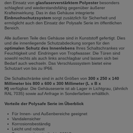
selected one. This website is also available in German. Would you like to
den Einsatz von
glasfaserverstärktem Polyester
besonders
switch to the German version?
schlagfest und wiederstandsfähig gegenüber äußerer
Krafteinwirkung. Das in das Gehäuse integrierte
Switch to German version
Stay on this version
Einbruchschutzsystem
sorgt zusätzlich für Sicherheit und
ermöglicht auch den Einsatz der Polysafe Serie im öffentlichen
Bereich.
Wir haben erkannt, dass ihr Browser eine andere Sprache als die derzeit
angezeigte bevorzugt. Diese Webseite ist auch auf Deutsch verfügbar.
Alle äußeren Teile des Gehäuse sind in Kunststoff gefertigt. Dies
Möchten Sie zur Deutschen Version wechseln?
und die innenliegende Schutzabdeckung sorgen für den
optimalen Schutz des Innenlebens
Ihres Schaltschrankes vor
Zur deutschen Version wechseln
Auf dieser Version bleiben
Feuchtigkeit und Eindringen von Tropfwasser. Die Türen sind
sowohl rechts als auch links anschlagbar und lassen sich bei
We have detected, that your browser prefers another language than the
Bedarf auch wechseln. Das Verschlusssystem bietet eine
selected one. This website is also available in Czech. Would you like to
Schutzart von bis zu IP66.
switch to the Czech version?
Die Schaltschränke sind in acht Größen von
300 x 250 x 140
Switch to Czech version
Stay on this version
Millimeter bis 800 x 600 x 300 Millimeter (L x B x
H)
verfügbar. Die Gehäuseserie ist ab Lager in Lichtgrau, (ähnlich
RAL 7035) sowie auf Anfrage in Sonderfarben erhältlich.
Zdá se, že Váš prohlížeč je v jiném jazyce, než jaký je momentálně používán.
Tato stránka je k dispozici i v češtině. Chcete přepnout na českou verzi?
Vorteile der Polysafe Serie im Überblick
Přepnout na českou verzi
Zůstaňte v této verzi
Für Innen- und Außenbereiche geeignet
Vandalensicher
Váš prohlížeč se zdá být v jiném jazyce, než je právě používaný jazyk. Tato
Korrosionsbeständig
stránka je také k dispozici v němčině. Přejete si přejít na německou verzi?
Leicht und robust