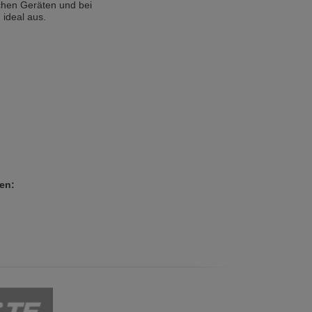
ischen Geräten und bei
 ideal aus.
 in English. Would you like to switch to
len: