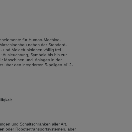
ist auch auf Deutsch verfügbar. Möchten
e in Czech. Would you like to switch to the
edienelemente für Human-Machine-
m Maschinenbau neben der Standard-
und Meldefunktionen völllig frei
 Ausleuch­tung, Symbole bis hin zur
ině. Chcete přepnout na českou verzi?
n für Maschinen und Anlagen in der
s über den integrierten 5-poligen M12-
Přejete si přejít na německou verzi?
igkeit
ist auch auf Deutsch verfügbar. Möchten
ungen und Schaltschränken aller Art.
gen oder Robotertransportsystemen, aber
. Přejete si přepnout na anglickou verzi?