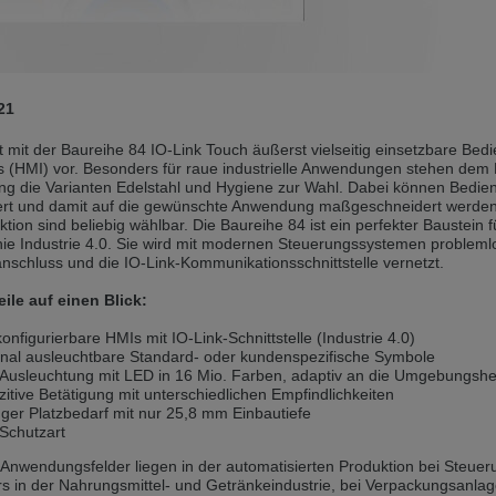
andere Sprache als die derzeit angezeigte bevorzugt. Diese Webseite 
 dieser Version bleiben
21
s another language than the selected one. This website is also availabl
t mit der Baureihe 84 IO-Link Touch äußerst vielseitig einsetz­bare B
es (HMI) vor. Besonders für raue industrielle Anwendungen stehen de
 version
g die Varianten Edelstahl und Hygiene zur Wahl. Dabei können Bedien- 
ert und damit auf die gewünschte Anwendung maß­ge­schneidert werden:
, než jaký je momentálně používán. Tato stránka je k dispozici i v češt
nktion sind beliebig wählbar. Die Baureihe 84 ist ein perfekter Baustei
hie Industrie 4.0. Sie wird mit modernen Steuerungssystemen problemlo
schluss und die IO-Link-Kommunikationsschnitt­stelle vernetzt.
této verzi
eile auf einen Blick:
ž je právě používaný jazyk. Tato stránka je také k dispozici v němčině. 
konfigurierbare HMIs mit IO-Link-Schnittstelle (Industrie 4.0)
 v této verzi
nal ausleuchtbare Standard- oder kundenspezi­fische Symbole
usleuchtung mit LED in 16 Mio. Farben, adaptiv an die Umgebungshell
andere Sprache als die derzeit angezeigte bevorzugt. Diese Webseite 
itive Betätigung mit unterschiedlichen Empfindlichkeiten
ger Platzbedarf mit nur 25,8 mm Einbautiefe
Schutzart
 dieser Version bleiben
Anwendungsfelder liegen in der automatisierten Produktion bei Steuer
s in der Nahrungsmittel- und Getränkeindustrie, bei Verpackungsanla
ž je právě používaný jazyk. Tato stránka je k dispozici také v angličtině