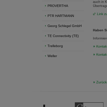
auch in K
PROVERTHA
Übertrag
Přepněte na anglickou verzi
Zůstaňte
Link z
We have detected, that your browser prefer
PTR HARTMANN
the English version?
Georg Schlegel GmbH
Switch to English version
Stay on th
Haben Si
TE Connectivity (TE)
Informier
Trelleborg
Kontak
Kontak
Weller
Zurück