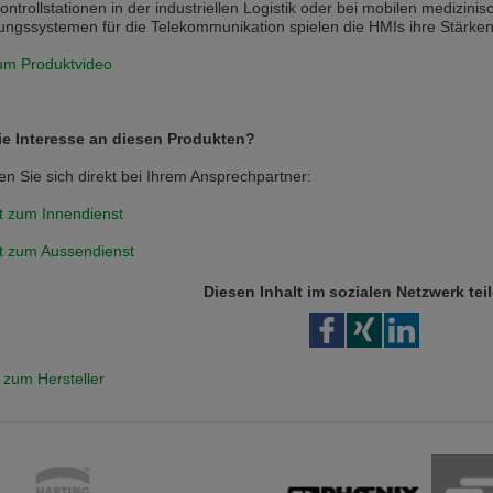
ontrollstationen in der industriellen Logistik oder bei mobilen medizin
ungssystemen für die Telekommunikation spielen die HMIs ihre Stärken
 v této verzi
um Produktvideo
s another language than the selected one. This website is also available
is version
e Interesse an diesen Produkten?
en Sie sich direkt bei Ihrem Ansprechpartner:
t zum Innendienst
t zum Aussendienst
Diesen Inhalt im sozialen Netzwerk tei
 zum Hersteller