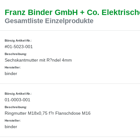
Wir haben erkannt, dass ihr Browser eine andere Sprache als die derzeit
Franz Binder GmbH + Co. Elektrisc
angezeigte bevorzugt. Diese Webseite ist auch auf Englisch verfügbar.
Möchten Sie zur Englischen Version wechseln?
Gesamtliste Einzelprodukte
Zur englischen Version wechseln
Auf dieser Version bleiben
We have detected, that your browser prefers another language than the
selected one. This website is also available in English. Would you like to
#01-5023-001
switch to the English version?
Sechskantmutter mit R?ndel 4mm
Switch to English version
Stay on this version
binder
Wir haben erkannt, dass ihr Browser eine andere Sprache als die derzeit
angezeigte bevorzugt. Diese Webseite ist auch auf Tschechisch verfügbar.
Möchten Sie zur Tschechischen Version wechseln?
Zur tschechischen Version wechseln
Auf dieser Version bleiben
01-0003-001
Zdá se, že Váš prohlížeč je v jiném jazyce, než jaký je momentálně používán.
Ringmutter M18x0,75 f?r Flanschdose M16
Tato stránka je k dispozici i v češtině. Chcete přepnout na českou verzi?
Přepnout na českou verzi
Zůstaňte v této verzi
binder
We have detected, that your browser prefers another language than the