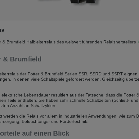
andere Sprache als die derzeit angezeigte bevorzugt. Diese Webseite 
 dieser Version bleiben
19
s another language than the selected one. This website is also availabl
r & Brumfield Halbleiterrelais des weltweit führenden Relaisherstellers
.
 version
r & Brumfield
, než jaký je momentálně používán. Tato stránka je k dispozici i v češt
eiterrelais der Potter & Brumfield Serien SSR, SSRD und SSRT eignen s
této verzi
en, in denen viele Schaltspiele gefordert werden. Gleichzeitig überze
ž je právě používaný jazyk. Tato stránka je také k dispozici v němčině. 
 elektrische Lebensdauer resultiert aus der Tatsache, dass die Potter &
 v této verzi
en Teile enthalten. Sie haben sehr schnelle Schaltzeiten (Schließ- und 
zten Anzahl an Schaltzyklen.
andere Sprache als die derzeit angezeigte bevorzugt. Diese Webseite 
t werden die Relais vor allem in industriellen Anwendungen, wie zum Be
ersorgung, Beleuchtungs- und Fördertechnik.
 dieser Version bleiben
orteile auf einen Blick
ž je právě používaný jazyk. Tato stránka je k dispozici také v angličtině