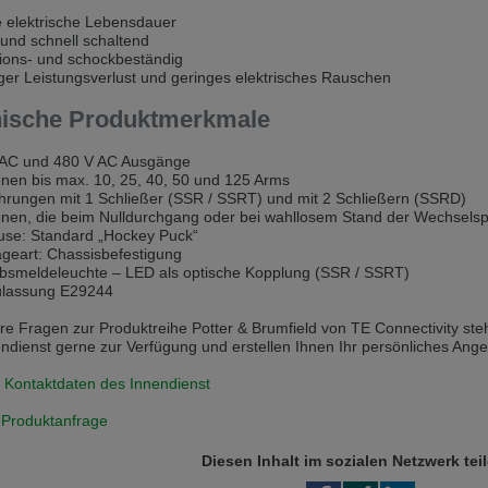
elektrische Lebensdauer
 v této verzi
und schnell schaltend
ions- und schockbeständig
s another language than the selected one. This website is also available
er Leistungsverlust und geringes elektrisches Rauschen
nische Produktmerkmale
is version
AC und 480 V AC Ausgänge
nen bis max. 10, 25, 40, 50 und 125 Arms
rungen mit 1 Schließer (SSR / SSRT) und mit 2 Schließern (SSRD)
nen, die beim Nulldurchgang oder bei wahllosem Stand der Wechselsp
e: Standard „Hockey Puck“
eart: Chassisbefestigung
bsmeldeleuchte – LED als optische Kopplung (SSR / SSRT)
lassung E29244
ere Fragen zur Produktreihe Potter & Brumfield von TE Connectivity s
dienst gerne zur Verfügung und erstellen Ihnen Ihr persönliches Ange
 Kontaktdaten des Innendienst
-Produktanfrage
Diesen Inhalt im sozialen Netzwerk tei