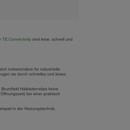
ist auch auf Deutsch verfügbar. Möchten
e in Czech. Would you like to switch to the
TE Connectivity
sind leise, schnell und
ině. Chcete přepnout na českou verzi?
ich insbesondere für industrielle
ugen sie durch schnelles und leises
Přejete si přejít na německou verzi?
 Brumfield Halbleiterrelais keine
Öffnungszeit) bei einer praktisch
ist auch auf Deutsch verfügbar. Möchten
ispiel in der Heizungstechnik,
. Přejete si přepnout na anglickou verzi?