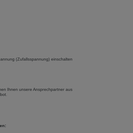
 in English. Would you like to switch to
annung (Zufallsspannung) einschalten
tehen Ihnen unsere Ansprechpartner aus
bot.
len: