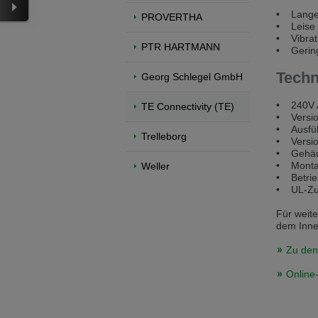
• Lange 
PROVERTHA
Přepněte na anglickou verzi
Zůstaňte
• Leise 
• Vibrat
We have detected, that your browser prefer
PTR HARTMANN
• Gering
the English version?
Tech
Georg Schlegel GmbH
Switch to English version
Stay on th
• 240V 
TE Connectivity (TE)
• Versio
• Ausfüh
Trelleborg
• Versio
• Gehäus
• Montag
Weller
• Betrie
• UL-Zu
Für weit
dem Innen
Zu den
Online