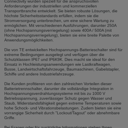
Connectivity wurden speziell für die anspruchsvollen
selected one. This website is also available in German. Would you like to
Anforderungen der industriellen und kommerziellen
switch to the German version?
Transportbranche entwickelt. Sie bieten robuste Lösungen, die
höchste Sicherheitsstandards erfüllen, indem sie die
Switch to German version
Stay on this version
Stromversorgung unterbrechen, um eine sichere Wartung zu
ermöglichen. Mit verschiedenen Ausführungen, darunter 250A
Wir haben erkannt, dass ihr Browser eine andere Sprache als die derzeit
(ohne Hochspannungsverriegelung) sowie 400A / 500A (mit
angezeigte bevorzugt. Diese Webseite ist auch auf Deutsch verfügbar.
Hochspannungsverriegelung), bieten sie eine breite Palette von
Möchten Sie zur Deutschen Version wechseln?
Anwendungsmöglichkeiten.
Zur deutschen Version wechseln
Auf dieser Version bleiben
Die von TE entwickelten Hochspannungs-Batterieschalter sind für
extreme Bedingungen ausgelegt und verfügen über die
Schutzklassen IP67 und IP6K9K. Dies macht sie ideal für den
We have detected, that your browser prefers another language than the
Einsatz in Hochleistungsanwendungen wie Lastkraftwagen,
selected one. This website is also available in Czech. Would you like to
switch to the Czech version?
Busse, Landwirtschaftsfahrzeuge, Baumaschinen, Gabelstapler,
Schiffe und andere Industriefahrzeuge.
Switch to Czech version
Stay on this version
Die Kunden profitieren von den zahlreichen Vorteilen dieser
Batterietrennschalter, darunter die vollständige Integration in
Zdá se, že Váš prohlížeč je v jiném jazyce, než jaký je momentálně používán.
Hochspannungsverdrahtungssysteme mit bis zu 1000 V
Tato stránka je k dispozici i v češtině. Chcete přepnout na českou verzi?
Betriebsspannung, zuverlässiger Schutz gegen Wasser und
Staub, Widerstandsfähigkeit gegen extreme Temperaturen sowie
Přepnout na českou verzi
Zůstaňte v této verzi
hohe Schock- und Vibrationsbelastungen. Zudem bieten sie eine
vorrangige Sicherheit durch "Lockout/Tagout" oder abnehmbare
Griffe.
Váš prohlížeč se zdá být v jiném jazyce, než je právě používaný jazyk. Tato
stránka je také k dispozici v němčině. Přejete si přejít na německou verzi?
Bei Fragen oder für zusätzliche Informationen stehen Ihnen