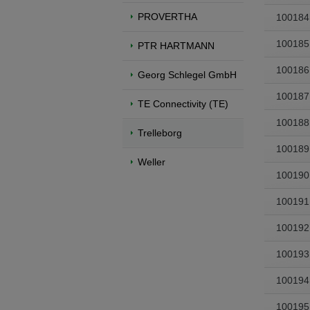
PROVERTHA
100184
Přepněte na anglickou verzi
Zůstaňte
100185
We have detected, that your browser prefer
PTR HARTMANN
the English version?
100186
Georg Schlegel GmbH
Switch to English version
Stay on th
100187
TE Connectivity (TE)
100188
Trelleborg
100189
Weller
100190
100191
100192
100193
100194
100195