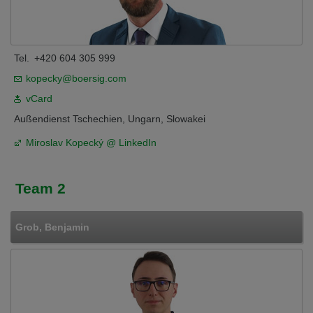
Tel.
+420 604 305 999
kopecky@boersig.com
vCard
Außendienst Tschechien, Ungarn, Slowakei
Miroslav Kopecký @ LinkedIn
Team 2
Grob, Benjamin