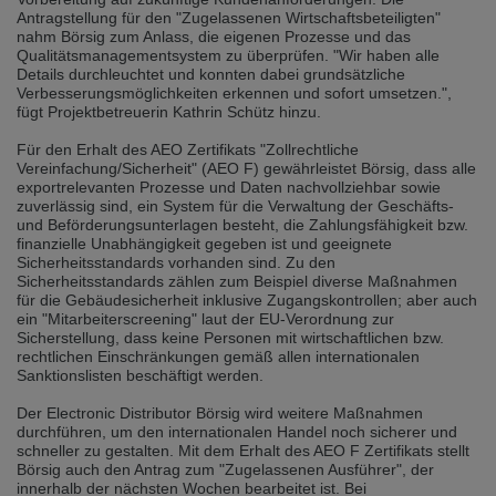
Přepněte na německou verzi
Zůstaňte v této verzi
Antragstellung für den "Zugelassenen Wirtschaftsbeteiligten"
nahm Börsig zum Anlass, die eigenen Prozesse und das
Qualitätsmanagementsystem zu überprüfen. "Wir haben alle
Wir haben erkannt, dass ihr Browser eine andere Sprache als die derzeit
Details durchleuchtet und konnten dabei grundsätzliche
angezeigte bevorzugt. Diese Webseite ist auch auf Deutsch verfügbar.
Verbesserungsmöglichkeiten erkennen und sofort umsetzen.",
Möchten Sie zur Deutschen Version wechseln?
fügt Projektbetreuerin Kathrin Schütz hinzu.
Zur deutschen Version wechseln
Auf dieser Version bleiben
Für den Erhalt des AEO Zertifikats "Zollrechtliche
Vereinfachung/Sicherheit" (AEO F) gewährleistet Börsig, dass alle
Váš prohlížeč se zdá být v jiném jazyce, než je právě používaný jazyk. Tato
exportrelevanten Prozesse und Daten nachvollziehbar sowie
stránka je k dispozici také v angličtině. Přejete si přepnout na anglickou
zuverlässig sind, ein System für die Verwaltung der Geschäfts-
verzi?
und Beförderungsunterlagen besteht, die Zahlungsfähigkeit bzw.
finanzielle Unabhängigkeit gegeben ist und geeignete
Přepněte na anglickou verzi
Zůstaňte v této verzi
Sicherheitsstandards vorhanden sind. Zu den
Sicherheitsstandards zählen zum Beispiel diverse Maßnahmen
für die Gebäudesicherheit inklusive Zugangskontrollen; aber auch
We have detected, that your browser prefers another language than the
ein "Mitarbeiterscreening" laut der EU-Verordnung zur
selected one. This website is also available in English. Would you like to
Sicherstellung, dass keine Personen mit wirtschaftlichen bzw.
switch to the English version?
rechtlichen Einschränkungen gemäß allen internationalen
Sanktionslisten beschäftigt werden.
Switch to English version
Stay on this version
Der Electronic Distributor Börsig wird weitere Maßnahmen
durchführen, um den internationalen Handel noch sicherer und
schneller zu gestalten. Mit dem Erhalt des AEO F Zertifikats stellt
Börsig auch den Antrag zum "Zugelassenen Ausführer", der
innerhalb der nächsten Wochen bearbeitet ist. Bei