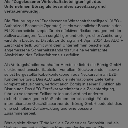
Als "Zugelassener Wirtschaftsbeteiligter" gilt das
selected one. This website is also available in German. Would you like to
Unternehmen Börsig als besonders zuverlässig und
switch to the German version?
vertrauenswürdig.
Switch to German version
Stay on this version
Die Einführung des "Zugelassenen Wirtschaftsbeteiligten" (AEO -
Authorized Economic Operator) ist ein wesentlicher Baustein des
Wir haben erkannt, dass ihr Browser eine andere Sprache als die derzeit
EU-Sicherheitskonzepts für ein effektives Risikomanagement der
angezeigte bevorzugt. Diese Webseite ist auch auf Deutsch verfügbar.
Zollverwaltungen. Nach sorgfältiger und erfolgreicher Auditierung
Möchten Sie zur Deutschen Version wechseln?
wird dem Electronic Distributor Börsig am 4. April 2014 das AEO F
Zertifikat erteilt. Somit wird dem Unternehmen bescheinigt,
Zur deutschen Version wechseln
Auf dieser Version bleiben
angemessene Sicherheitsstandards für eine vereinfachte
Abwicklung des Zollverfahrens zu erfüllen.
We have detected, that your browser prefers another language than the
selected one. This website is also available in Czech. Would you like to
Als Vertragshändler namhafter Hersteller liefert die Börsig GmbH
switch to the Czech version?
elektromechanische Bauteile - vor allem Steckverbinder - sowie
selbst hergestellte Kabelkonfektionen aus Neckarsulm an B2B-
Switch to Czech version
Stay on this version
Kunden weltweit. Das AEO Ziel, die internationale Lieferkette
komplett abzusichern, verfolgt auch Börsig in seiner Funktion als
Distributor. Das AEO Zertifikat vereinfacht die Zollabfertigung,
Zdá se, že Váš prohlížeč je v jiném jazyce, než jaký je momentálně používán.
führt zu selteneren Zollkontrollen und wird bei anderen
Tato stránka je k dispozici i v češtině. Chcete přepnout na českou verzi?
sicherheitsbezogenen Maßnahmen berücksichtigt. Für die
internationalen Geschäftspartner der Börsig GmbH bedeutet dies
Přepnout na českou verzi
Zůstaňte v této verzi
eine schnellere Zollabwicklung und eine bessere
Zusammenarbeit.
Váš prohlížeč se zdá být v jiném jazyce, než je právě používaný jazyk. Tato
stránka je také k dispozici v němčině. Přejete si přejít na německou verzi?
Börsig sieht dieses "Prädikat" als Zeichen der Seriosität und als
Vorbereitung auf zukünftige Kundenanforderungen. Die