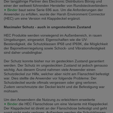
Der langjährige Partner des Electronic Distributors Börsig und
selected one. This website is also available in German. Would you like to
einer der weltweit führenden Hersteller von Rundsteckverbindern
switch to the German version?
Binder
baut seine Serie 696 aus. Um die Anforderungen der
Anwender zu erfüllen, wurde der Harsh Environment Connector
Switch to German version
Stay on this version
(HEC) um eine Version mit Klappdeckel ergänzt.
Wir haben erkannt, dass ihr Browser eine andere Sprache als die derzeit
Maximaler Schutz - auch in ungestecktem Zustand
angezeigte bevorzugt. Diese Webseite ist auch auf Deutsch verfügbar.
Möchten Sie zur Deutschen Version wechseln?
HEC Produkte werden vorwiegend im Außenbereich, in rauen
Umgebungen, eingesetzt. Eigenschaften wie die UV-
Zur deutschen Version wechseln
Auf dieser Version bleiben
Beständigkeit, die Schutzklassen IP68 und IP69K, die Möglichkeit
der Bajonettverriegelung sowie Schock- und Vibrationsfestigkeit
sind daher unabdingbar.
We have detected, that your browser prefers another language than the
selected one. This website is also available in Czech. Would you like to
switch to the Czech version?
Der Schutz konnte bisher nur im gesteckten Zustand garantiert
werden. Der Schutz im ungesteckten Zustand ist jedoch genauso
Switch to Czech version
Stay on this version
wichtig. Aus diesem Grund nahmen viele Anwender einen
Schutzdeckel zur Hilfe, welcher aber nicht am Flanschteil befestigt
war. Dies stellte die Anwender vor folgende Probleme: Der
Zdá se, že Váš prohlížeč je v jiném jazyce, než jaký je momentálně používán.
Schutzdeckel wurde oftmals vergessen oder ging verloren.
Tato stránka je k dispozici i v češtině. Chcete přepnout na českou verzi?
Zudem verschmutzte der Deckel leicht und die Befestigung war
mühsam.
Přepnout na českou verzi
Zůstaňte v této verzi
Um den Anwendern die Nutzung zu erleichtern erweiterte
Binder
die HEC Flanschdose um eine Variante mit Klappdeckel.
Váš prohlížeč se zdá být v jiném jazyce, než je právě používaný jazyk. Tato
stránka je také k dispozici v němčině. Přejete si přejít na německou verzi?
Der Klappdeckel ist direkt an der Flanschdose befestigt und geht
somit nicht mehr verloren. Außerdem werden die Schutzklassen