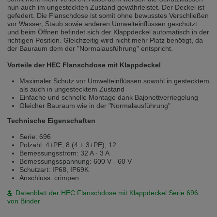
Přepněte na německou verzi
Zůstaňte v této verzi
nun auch im ungesteckten Zustand gewährleistet. Der Deckel ist
gefedert. Die Flanschdose ist somit ohne bewusstes Verschließen
vor Wasser, Staub sowie anderen Umwelteinflüssen geschützt
Wir haben erkannt, dass ihr Browser eine andere Sprache als die derzeit
und beim Öffnen befindet sich der Klappdeckel automatisch in der
angezeigte bevorzugt. Diese Webseite ist auch auf Deutsch verfügbar.
richtigen Position. Gleichzeitig wird nicht mehr Platz benötigt, da
Möchten Sie zur Deutschen Version wechseln?
der Bauraum dem der "Normalausführung" entspricht.
Zur deutschen Version wechseln
Auf dieser Version bleiben
Vorteile der HEC Flanschdose mit Klappdeckel
Váš prohlížeč se zdá být v jiném jazyce, než je právě používaný jazyk. Tato
Maximaler Schutz vor Umwelteinflüssen sowohl in gestecktem
stránka je k dispozici také v angličtině. Přejete si přepnout na anglickou
als auch in ungestecktem Zustand
verzi?
Einfache und schnelle Montage dank Bajonettverriegelung
Gleicher Bauraum wie in der "Normalausführung"
Přepněte na anglickou verzi
Zůstaňte v této verzi
Technische Eigenschaften
We have detected, that your browser prefers another language than the
Serie: 696
selected one. This website is also available in English. Would you like to
Polzahl: 4+PE, 8 (4 + 3+PE), 12
switch to the English version?
Bemessungsstrom: 32 A - 3 A
Bemessungsspannung: 600 V - 60 V
Switch to English version
Stay on this version
Schutzart: IP68, IP69K
Anschluss: crimpen
Datenblatt der HEC Flanschdose mit Klappdeckel Serie 696
von Binder