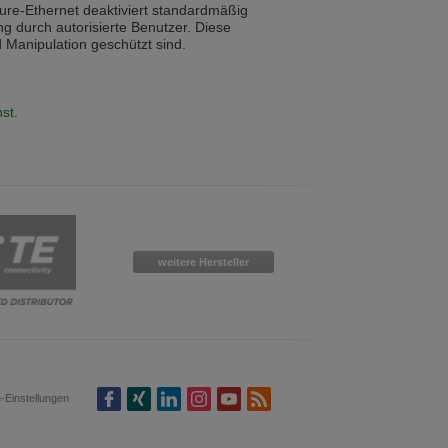
ecure-Ethernet deaktiviert standardmäßig
ng durch autorisierte Benutzer. Diese
 Manipulation geschützt sind.
 in English. Would you like to switch to
nst
.
weitere Hersteller
-Einstellungen