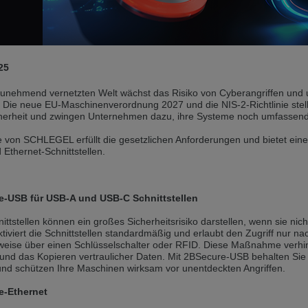
andere Sprache als die derzeit angezeigte bevorzugt. Diese Webseite 
 dieser Version bleiben
25
s another language than the selected one. This website is also availabl
 zunehmend vernetzten Welt wächst das Risiko von Cyberangriffen und
 Die neue EU-Maschinenverordnung 2027 und die NIS-2-Richtlinie stel
 version
herheit und zwingen Unternehmen dazu, ihre Systeme noch umfassend
, než jaký je momentálně používán. Tato stránka je k dispozici i v češt
 von SCHLEGEL erfüllt die gesetzlichen Anforderungen und bietet eine
Ethernet-Schnittstellen.
této verzi
ž je právě používaný jazyk. Tato stránka je také k dispozici v němčině. 
e-USB für USB-A und USB-C Schnittstellen
 v této verzi
ttstellen können ein großes Sicherheitsrisiko darstellen, wenn sie nic
iviert die Schnittstellen standardmäßig und erlaubt den Zugriff nur na
andere Sprache als die derzeit angezeigte bevorzugt. Diese Webseite 
sweise über einen Schlüsselschalter oder RFID. Diese Maßnahme verhi
nd das Kopieren vertraulicher Daten. Mit 2BSecure-USB behalten Sie di
 und schützen Ihre Maschinen wirksam vor unentdeckten Angriffen.
 dieser Version bleiben
e-Ethernet
ž je právě používaný jazyk. Tato stránka je k dispozici také v angličtině