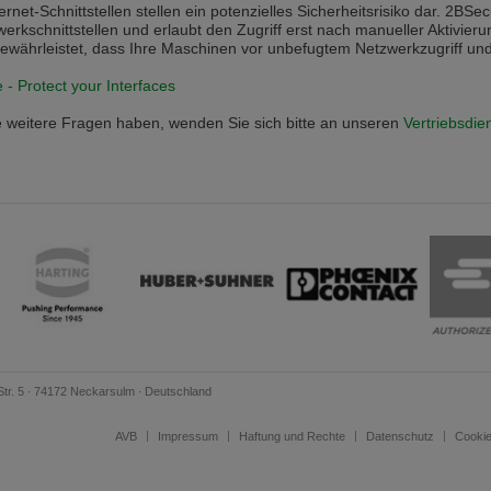
rnet-Schnittstellen stellen ein potenzielles Sicherheitsrisiko dar. 2BS
werkschnittstellen und erlaubt den Zugriff erst nach manueller Aktivieru
 v této verzi
ewährleistet, dass Ihre Maschinen vor unbefugtem Netzwerkzugriff und
s another language than the selected one. This website is also available
- Protect your Interfaces
 weitere Fragen haben, wenden Sie sich bitte an unseren
Vertriebsdie
is version
tr. 5 ∙ 74172 Neckarsulm ∙ Deutschland
AVB
Impressum
Haftung und Rechte
Datenschutz
Cookie