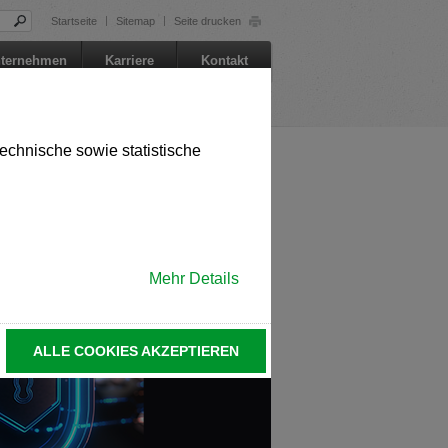
Startseite
Sitemap
Seite drucken
st auch auf Englisch verfügbar. Möchten
ternehmen
Karriere
Kontakt
 in English. Would you like to switch to
echnische sowie statistische
st auch auf Tschechisch verfügbar.
Mehr Details
ině. Chcete přepnout na českou verzi?
ALLE COOKIES AKZEPTIEREN
le in German. Would you like to switch to