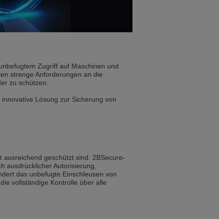
ist auch auf Deutsch verfügbar. Möchten
e in Czech. Would you like to switch to the
 unbefugtem Zugriff auf Maschinen und
len strenge Anforderungen an die
er zu schützen.
ině. Chcete přepnout na českou verzi?
 innovative Lösung zur Sicherung von
Přejete si přejít na německou verzi?
ht ausreichend geschützt sind. 2BSecure-
ch ausdrücklicher Autorisierung,
ist auch auf Deutsch verfügbar. Möchten
ndert das unbefugte Einschleusen von
e vollständige Kontrolle über alle
. Přejete si přepnout na anglickou verzi?