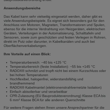
Přepněte na německou verzi
Zůstaňte v této verzi
Anwendungsbereiche
Wir haben erkannt, dass ihr Browser eine andere Sprache als die derzeit
Das Kabel kann sehr vielseitig eingesetzt werden, daher gibt es
angezeigte bevorzugt. Diese Webseite ist auch auf Deutsch verfügbar.
viele Anwendungsbeispiele. Es eignet sich besonders gut für den
Möchten Sie zur Deutschen Version wechseln?
Anschluss von Motoren, Magneten, Transformatoren und Spulen,
ebenso für die interne Verdrahtung von Heizgeräten, elektrischen
Zur deutschen Version wechseln
Auf dieser Version bleiben
Geräten, Verteilungen in der Automatisierung, Schalttafeln und
Sensoren, sowie zum geschützten und festen Verlegen in Rohren,
Váš prohlížeč se zdá být v jiném jazyce, než je právě používaný jazyk. Tato
direkt im Putz oder darunter, in Kabelkanälen und auch bei
stránka je k dispozici také v angličtině. Přejete si přepnout na anglickou
Oberflächenverkabelungen.
verzi?
Ihre Vorteile auf einen Blick:
Přepněte na anglickou verzi
Zůstaňte v této verzi
Temperaturbereich: −40 bis +125 °C
Temperaturbereich (feste Installation): −55 bis +145 °C
We have detected, that your browser prefers another language than the
RADOX® schmilzt und tropft nicht bei einem Kurzschluss oder
selected one. This website is also available in English. Would you like to
bei hohen Temperaturen
switch to the English version?
Hochflexibel, halogenfrei, widerstandsfähig und
brandhemmend
Switch to English version
Stay on this version
RADOX® Kabelmantel (elektronenstrahlvernetzte Isolation)
Einfach abisolierbar und verarbeitbar
CPR-Zulassung (EU Bauprodukteverordnung) Klasse ECA bis
6 mm² Klasse BCA für alle anderen Querschnitte
Für weitere Fragen stehen Ihnen unsere Ansprechpartner für die