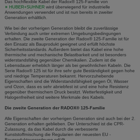
Das hochflexible Kabel der Radox® 125-Familie von
selected one. This website is also available in German. Would you like to
HUBER+SUHNER
wird überwiegend für industrielle
switch to the German version?
Anwendungen verwendet und ist nun bereits in zweiter
Generation erhältlich.
Switch to German version
Stay on this version
Wie bei der vorherigen Generation bleibt die zuverlässige
Wir haben erkannt, dass ihr Browser eine andere Sprache als die derzeit
Verbindung auch unter extremen Umgebungsbedingungen
angezeigte bevorzugt. Diese Webseite ist auch auf Deutsch verfügbar.
erhalten. Die zweite Generation der Radox® 125-Familie ist für
Möchten Sie zur Deutschen Version wechseln?
den Einsatz als Bauprodukt geeignet und erfüllt höchste
Sicherheitsstandards. Außerdem bietet das Kabel eine hohe
Zur deutschen Version wechseln
Auf dieser Version bleiben
thermische und mechanische Belastbarkeit und ist besonders
widerstandsfähig gegenüber Chemikalien. Zudem ist die
Lebensdauer erheblich länger als bei gewöhnlichen Kabeln. Die
We have detected, that your browser prefers another language than the
selected one. This website is also available in Czech. Would you like to
Serie Radox® 125 ist für ihre sehr gute Beständigkeit gegen hohe
switch to the Czech version?
und niedrige Temperaturen bekannt. Hervorzuhebende
Eigenschaften sind die Widerstandsfähigkeit gegen Öl, Wasser
Switch to Czech version
Stay on this version
und Ozon, dass es sehr abriebfest ist und eine hohe Resistenz
gegenüber thermischem Druck besitzt. Wetterfestigkeit und
Halogenfreiheit sind weitere Merkmale des Kabels.
Zdá se, že Váš prohlížeč je v jiném jazyce, než jaký je momentálně používán.
Tato stránka je k dispozici i v češtině. Chcete přepnout na českou verzi?
Die zweite Generation der RADOX® 125-Familie
Přepnout na českou verzi
Zůstaňte v této verzi
Alle Eigenschaften der vorherigen Generation sind auch bei der 2.
Generation erhalten geblieben. Der Unterschied ist die CPR-
Váš prohlížeč se zdá být v jiném jazyce, než je právě používaný jazyk. Tato
Zulassung, da das Kabel durch die verbesserte
stránka je také k dispozici v němčině. Přejete si přejít na německou verzi?
Kunststoffmischung die Regularien der neuesten EU -
Bauprodukteverordnung erfüllt.