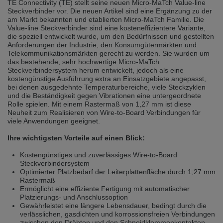
TE Connectivity (TE) stellt seine neuen Micro-MaTch Value-line
selected one. This website is also available in German. Would you like to
Steckverbinder vor. Die neuen Artikel sind eine Ergänzung zu der
switch to the German version?
am Markt bekannten und etablierten Micro-MaTch Familie. Die
Value-line Steckverbinder sind eine kosteneffizientere Variante,
Switch to German version
Stay on this version
die speziell entwickelt wurde, um den Bedürfnissen und gestellten
Anforderungen der Industrie, den Konsumgütermärkten und
Wir haben erkannt, dass ihr Browser eine andere Sprache als die derzeit
Telekommunikationsmärkten gerecht zu werden. Sie wurden um
angezeigte bevorzugt. Diese Webseite ist auch auf Deutsch verfügbar.
das bestehende, sehr hochwertige Micro-MaTch
Möchten Sie zur Deutschen Version wechseln?
Steckverbindersystem herum entwickelt, jedoch als eine
kostengünstige Ausführung extra an Einsatzgebiete angepasst,
Zur deutschen Version wechseln
Auf dieser Version bleiben
bei denen ausgedehnte Temperaturbereiche, viele Steckzyklen
und die Beständigkeit gegen Vibrationen eine untergeordnete
Rolle spielen. Mit einem Rastermaß von 1,27 mm ist diese
We have detected, that your browser prefers another language than the
selected one. This website is also available in Czech. Would you like to
Neuheit zum Realisieren von Wire-to-Board Verbindungen für
switch to the Czech version?
viele Anwendungen geeignet.
Switch to Czech version
Stay on this version
Ihre wichtigsten Vorteile auf einen Blick:
Kostengünstiges und zuverlässiges Wire-to-Board
Zdá se, že Váš prohlížeč je v jiném jazyce, než jaký je momentálně používán.
Steckverbindersystem
Tato stránka je k dispozici i v češtině. Chcete přepnout na českou verzi?
Optimierter Platzbedarf der Leiterplattenfläche durch 1,27 mm
Rastermaß
Přepnout na českou verzi
Zůstaňte v této verzi
Ermöglicht eine effiziente Fertigung mit automatischer
Platzierungs- und Anschlussoption
Váš prohlížeč se zdá být v jiném jazyce, než je právě používaný jazyk. Tato
Gewährleistet eine längere Lebensdauer, bedingt durch die
stránka je také k dispozici v němčině. Přejete si přejít na německou verzi?
verlässlichen, gasdichten und korrossionsfreien Verbindungen
zwischen den Drähten und den Schneidklemmenkontakten