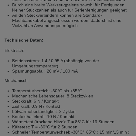
Přepněte na německou verzi
Zůstaňte v této verzi
Durch eine breite Werkzeugpalette sowohl für Fertigungen
kleiner Stückzahlen als auch für Serienfertigungen geeignet
An den Steckverbindern können alle Standard-
Wir haben erkannt, dass ihr Browser eine andere Sprache als die derzeit
Flachbandkabel angeschlossen werden; dadurch ist eine
angezeigte bevorzugt. Diese Webseite ist auch auf Deutsch verfügbar.
Vielzahl an Anwendungen möglich
Möchten Sie zur Deutschen Version wechseln?
Zur deutschen Version wechseln
Auf dieser Version bleiben
Technische Daten:
Elektrisch:
Váš prohlížeč se zdá být v jiném jazyce, než je právě používaný jazyk. Tato
stránka je k dispozici také v angličtině. Přejete si přepnout na anglickou
verzi?
Betriebsstrom: 1.4 / 0.95 A (abhängig von der
Umgebungstemperatur)
Přepněte na anglickou verzi
Zůstaňte v této verzi
Spannungsabfall: 20 mV / 100 mA
Mechanisch:
We have detected, that your browser prefers another language than the
selected one. This website is also available in English. Would you like to
Temperaturbereich: -30°C bis +85°C
switch to the English version?
Mechanische Lebensdauer: 8 Steckzyklen
Steckkraft: 6 N / Kontakt
Switch to English version
Stay on this version
Ziehkraft: 0.9 N / Kontakt
Lötwärmebeständigkeit: 2 Zyklen
Kontakthaltekraft: 10 N / Kontakt
Wärmetest (trockene Hitze): T = 85°C für 16 Stunden
Kältetest: T = -30°C für 2 Stunden
Schneller Temperaturwechsel: -30°C/+85°C ; 15 min/15 min ;