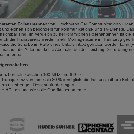
andere Sprache als die derzeit angezeigte bevorzugt. Diese Webseite 
 dieser Version bleiben
sparenten Folienantennen von Hirschmann Car Communication wurden 
lt und eignen sich besonders für Kommunikations- und TV-Dienste. Das
s another language than the selected one. This website is also availabl
nsichtbar sind. Im Vergleich zu herkömmlichen Folienantennen ist die
Durch die Transparenz werden mehr Montageräume im Fahrzeug geöffne
weise die Scheibe im Falle eines Unfalls intakt gehalten werden kann (ve
machen die Antennen keine Abstriche bei der Leistung: Sie erbringen d
 version
henantenne.
, než jaký je momentálně používán. Tato stránka je k dispozici i v češt
eigenschaften:
této verzi
uenzbereich: zwischen 100 MHz und 6 GHz
Transparenz von mehr als 80 % ermöglicht die fast unsichtbare Befes
ž je právě používaný jazyk. Tato stránka je také k dispozici v němčině. 
tern mit strengen Designanforderungen
he HF-Leistung wie volle Oberflächenantenne
 v této verzi
andere Sprache als die derzeit angezeigte bevorzugt. Diese Webseite 
 dieser Version bleiben
ž je právě používaný jazyk. Tato stránka je k dispozici také v angličtině