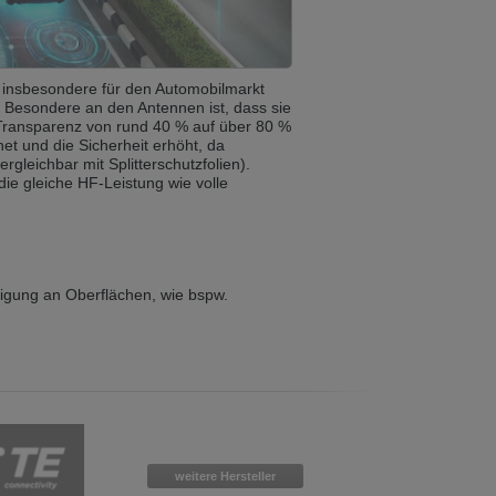
ist auch auf Deutsch verfügbar. Möchten
insbesondere für den Automobilmarkt
 Besondere an den Antennen ist, dass sie
e in Czech. Would you like to switch to the
 Transparenz von rund 40 % auf über 80 %
t und die Sicherheit erhöht, da
rgleichbar mit Splitterschutzfolien).
ie gleiche HF-Leistung wie volle
ině. Chcete přepnout na českou verzi?
tigung an Oberflächen, wie bspw.
Přejete si přejít na německou verzi?
ist auch auf Deutsch verfügbar. Möchten
weitere Hersteller
. Přejete si přepnout na anglickou verzi?