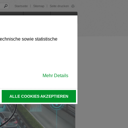
Startseite
Sitemap
Seite drucken
st auch auf Englisch verfügbar. Möchten
ternehmen
Karriere
Kontakt
 in English. Would you like to switch to
echnische sowie statistische
Oberflächen
st auch auf Tschechisch verfügbar.
Mehr Details
ině. Chcete přepnout na českou verzi?
ALLE COOKIES AKZEPTIEREN
le in German. Would you like to switch to