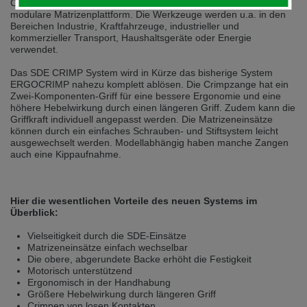
Connectivity besticht durch ein noch robusteres Design und die
selected one. This website is also available in German. Would you like to
modulare Matrizenplattform. Die Werkzeuge werden u.a. in den
switch to the German version?
Bereichen Industrie, Kraftfahrzeuge, industrieller und
kommerzieller Transport, Haushaltsgeräte oder Energie
Switch to German version
Stay on this version
verwendet.
Wir haben erkannt, dass ihr Browser eine andere Sprache als die derzeit
Das SDE CRIMP System wird in Kürze das bisherige System
angezeigte bevorzugt. Diese Webseite ist auch auf Deutsch verfügbar.
ERGOCRIMP nahezu komplett ablösen. Die Crimpzange hat ein
Möchten Sie zur Deutschen Version wechseln?
Zwei-Komponenten-Griff für eine bessere Ergonomie und eine
höhere Hebelwirkung durch einen längeren Griff. Zudem kann die
Zur deutschen Version wechseln
Auf dieser Version bleiben
Griffkraft individuell angepasst werden. Die Matrizeneinsätze
können durch ein einfaches Schrauben- und Stiftsystem leicht
ausgewechselt werden. Modellabhängig haben manche Zangen
We have detected, that your browser prefers another language than the
auch eine Kippaufnahme.
selected one. This website is also available in Czech. Would you like to
switch to the Czech version?
Switch to Czech version
Stay on this version
Hier die wesentlichen Vorteile des neuen Systems im
Überblick:
Zdá se, že Váš prohlížeč je v jiném jazyce, než jaký je momentálně používán.
Tato stránka je k dispozici i v češtině. Chcete přepnout na českou verzi?
Vielseitigkeit durch die SDE-Einsätze
Matrizeneinsätze einfach wechselbar
Přepnout na českou verzi
Zůstaňte v této verzi
Die obere, abgerundete Backe erhöht die Festigkeit
Motorisch unterstützend
Ergonomisch in der Handhabung
Váš prohlížeč se zdá být v jiném jazyce, než je právě používaný jazyk. Tato
stránka je také k dispozici v němčině. Přejete si přejít na německou verzi?
Größere Hebelwirkung durch längeren Griff
Crimpen von losen Kontakten