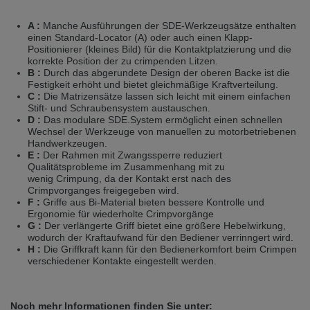
A :
Manche Ausführungen der SDE-Werkzeugsätze enthalten
einen Standard-Locator (A) oder auch einen Klapp-
Positionierer (kleines Bild) für die Kontaktplatzierung und die
korrekte Position der zu crimpenden Litzen.
B :
Durch das abgerundete Design der oberen Backe ist die
Festigkeit erhöht und bietet gleichmäßige Kraftverteilung.
C :
Die Matrizensätze lassen sich leicht mit einem einfachen
Stift- und Schraubensystem austauschen.
D :
Das modulare SDE.System ermöglicht einen schnellen
Wechsel der Werkzeuge von manuellen zu motorbetriebenen
Handwerkzeugen.
E :
Der Rahmen mit Zwangssperre reduziert
Qualitätsprobleme im Zusammenhang mit zu
wenig Crimpung, da der Kontakt erst nach des
Crimpvorganges freigegeben wird.
F :
Griffe aus Bi-Material bieten bessere Kontrolle und
Ergonomie für wiederholte Crimpvorgänge
G :
Der verlängerte Griff bietet eine größere Hebelwirkung,
wodurch der Kraftaufwand für den Bediener verrinngert wird.
H :
Die Griffkraft kann für den Bedienerkomfort beim Crimpen
verschiedener Kontakte eingestellt werden.
Noch mehr Informationen finden Sie unter: