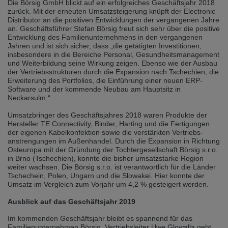
Die Börsig GmbH blickt auf ein erfolgreiches Geschäftsjahr 2018
selected one. This website is also available in German. Would you like to
zurück. Mit der erneuten Umsatzsteigerung knüpft der Electronic
switch to the German version?
Distributor an die positiven Entwicklungen der vergangenen Jahre
an. Geschäftsführer Stefan Börsig freut sich sehr über die positive
Switch to German version
Stay on this version
Entwicklung des Familienunternehmens in den vergangenen
Jahren und ist sich sicher, dass „die getätigten Investitionen,
Wir haben erkannt, dass ihr Browser eine andere Sprache als die derzeit
insbesondere in die Bereiche Personal, Gesundheitsmanagement
angezeigte bevorzugt. Diese Webseite ist auch auf Deutsch verfügbar.
und Weiterbildung seine Wirkung zeigen. Ebenso wie der Ausbau
Möchten Sie zur Deutschen Version wechseln?
der Vertriebsstrukturen durch die Expansion nach Tschechien, die
Erweiterung des Portfolios, die Einführung einer neuen ERP-
Zur deutschen Version wechseln
Auf dieser Version bleiben
Software und der kommende Neubau am Hauptsitz in
Neckarsulm.“
We have detected, that your browser prefers another language than the
selected one. This website is also available in Czech. Would you like to
Umsatzbringer des Geschäftsjahres 2018 waren Produkte der
switch to the Czech version?
Hersteller TE Connectivity, Binder, Harting und die Fertigungen
der eigenen Kabelkonfektion sowie die verstärkten Vertriebs-
Switch to Czech version
Stay on this version
anstrengungen im Außenhandel. Durch die Expansion in Richtung
Osteuropa mit der Gründung der Tochtergesellschaft Börsig s.r.o.
in Brno (Tschechien), konnte die bisher umsatzstarke Region
Zdá se, že Váš prohlížeč je v jiném jazyce, než jaký je momentálně používán.
weiter wachsen. Die Börsig s.r.o. ist verantwortlich für die Länder
Tato stránka je k dispozici i v češtině. Chcete přepnout na českou verzi?
Tschechein, Polen, Ungarn und die Slowakei. Hier konnte der
Umsatz im Vergleich zum Vorjahr um 4,2 % gesteigert werden.
Přepnout na českou verzi
Zůstaňte v této verzi
Ausblick auf das Geschäftsjahr 2019
Váš prohlížeč se zdá být v jiném jazyce, než je právě používaný jazyk. Tato
stránka je také k dispozici v němčině. Přejete si přejít na německou verzi?
Im kommenden Geschäftsjahr bleibt es spannend für das
Familienunternehmen Börsig. Vertriebsleiter Uwe Glowalla geht