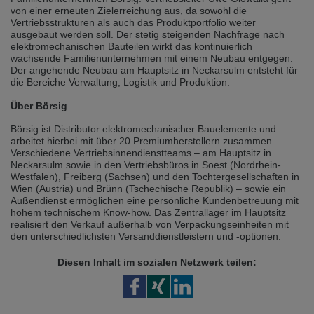
Přepněte na německou verzi
Zůstaňte v této verzi
von einer erneuten Zielerreichung aus, da sowohl die
Vertriebsstrukturen als auch das Produktportfolio weiter
ausgebaut werden soll. Der stetig steigenden Nachfrage nach
Wir haben erkannt, dass ihr Browser eine andere Sprache als die derzeit
elektromechanischen Bauteilen wirkt das kontinuierlich
angezeigte bevorzugt. Diese Webseite ist auch auf Deutsch verfügbar.
wachsende Familienunternehmen mit einem Neubau entgegen.
Möchten Sie zur Deutschen Version wechseln?
Der angehende Neubau am Hauptsitz in Neckarsulm entsteht für
die Bereiche Verwaltung, Logistik und Produktion.
Zur deutschen Version wechseln
Auf dieser Version bleiben
Über Börsig
Váš prohlížeč se zdá být v jiném jazyce, než je právě používaný jazyk. Tato
stránka je k dispozici také v angličtině. Přejete si přepnout na anglickou
Börsig ist Distributor elektromechanischer Bauelemente und
verzi?
arbeitet hierbei mit über 20 Premiumherstellern zusammen.
Verschiedene Vertriebsinnendienstteams – am Hauptsitz in
Přepněte na anglickou verzi
Zůstaňte v této verzi
Neckarsulm sowie in den Vertriebsbüros in Soest (Nordrhein-
Westfalen), Freiberg (Sachsen) und den Tochtergesellschaften in
Wien (Austria) und Brünn (Tschechische Republik) – sowie ein
We have detected, that your browser prefers another language than the
Außendienst ermöglichen eine persönliche Kundenbetreuung mit
selected one. This website is also available in English. Would you like to
hohem technischem Know-how. Das Zentrallager im Hauptsitz
switch to the English version?
realisiert den Verkauf außerhalb von Verpackungseinheiten mit
den unterschiedlichsten Versanddienstleistern und -optionen.
Switch to English version
Stay on this version
Diesen Inhalt im sozialen Netzwerk teilen: