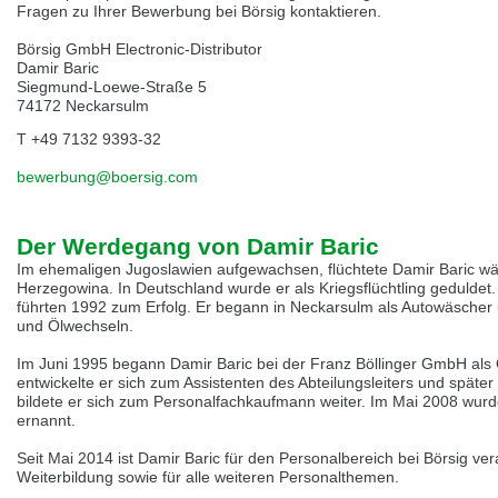
selected one. This website is also available in German. Would you like to
Fragen zu Ihrer Bewerbung bei Börsig kontaktieren.
switch to the German version?
Börsig GmbH Electronic-Distributor
Switch to German version
Stay on this version
Damir Baric
Siegmund-Loewe-Straße 5
74172 Neckarsulm
Wir haben erkannt, dass ihr Browser eine andere Sprache als die derzeit
angezeigte bevorzugt. Diese Webseite ist auch auf Deutsch verfügbar.
T +49 7132 9393-32
Möchten Sie zur Deutschen Version wechseln?
bewerbung@boersig.com
Zur deutschen Version wechseln
Auf dieser Version bleiben
We have detected, that your browser prefers another language than the
Der Werdegang von Damir Baric
selected one. This website is also available in Czech. Would you like to
switch to the Czech version?
Im ehemaligen Jugoslawien aufgewachsen, flüchtete Damir Baric w
Herzegowina. In Deutschland wurde er als Kriegsflüchtling gedulde
Switch to Czech version
Stay on this version
führten 1992 zum Erfolg. Er begann in Neckarsulm als Autowäscher u
und Ölwechseln.
Zdá se, že Váš prohlížeč je v jiném jazyce, než jaký je momentálně používán.
Im Juni 1995 begann Damir Baric bei der Franz Böllinger GmbH als 
Tato stránka je k dispozici i v češtině. Chcete přepnout na českou verzi?
entwickelte er sich zum Assistenten des Abteilungsleiters und spät
bildete er sich zum Personalfachkaufmann weiter. Im Mai 2008 w
Přepnout na českou verzi
Zůstaňte v této verzi
ernannt.
Seit Mai 2014 ist Damir Baric für den Personalbereich bei Börsig ver
Váš prohlížeč se zdá být v jiném jazyce, než je právě používaný jazyk. Tato
stránka je také k dispozici v němčině. Přejete si přejít na německou verzi?
Weiterbildung sowie für alle weiteren Personalthemen.