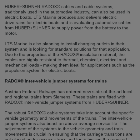
selected one. This website is also available in German. Would you like to
HUBER+SUHNER RADOX® cables and cable systems,
switch to the German version?
traditionaly used in the automotive industry, can also be used in
electric boats. LTS Marine produces and delivers electric
Switch to German version
Stay on this version
drivetrains for electric boats and is evaluating automotive cables
from HUBER+SUHNER to supply power from the battery to the
Wir haben erkannt, dass ihr Browser eine andere Sprache als die derzeit
motor.
angezeigte bevorzugt. Diese Webseite ist auch auf Deutsch verfügbar.
Möchten Sie zur Deutschen Version wechseln?
LTS Marine is also planning to install charging outlets in their
system and is looking for standard solutions for that application.
Zur deutschen Version wechseln
Auf dieser Version bleiben
Due to the properties of the RADOX® insulation material, the
cables are highly resistant to thermal, chemical, electrical and
mechanical loads - making them ideal for applications such as the
We have detected, that your browser prefers another language than the
propulsion system for electric boats.
selected one. This website is also available in Czech. Would you like to
switch to the Czech version?
RADOX® inter-vehicle jumper systems for trains
Switch to Czech version
Stay on this version
Austrian Federal Railways has ordered new state-of-the-art local
and regional trains from Siemens. These trains are fitted with
Zdá se, že Váš prohlížeč je v jiném jazyce, než jaký je momentálně používán.
RADOX® inter-vehicle jumper systems from HUBER+SUHNER.
Tato stránka je k dispozici i v češtině. Chcete přepnout na českou verzi?
The robust RADOX® cable systems take into account the specific
Přepnout na českou verzi
Zůstaňte v této verzi
vehicle geometry and movements of the trains. The inter-vehicle
jumper systems also boast an above-average service life. The
adjustment of the systems to the vehicle geometry and train
Váš prohlížeč se zdá být v jiném jazyce, než je právě používaný jazyk. Tato
stránka je také k dispozici v němčině. Přejete si přejít na německou verzi?
movements is crucial in ensuring that the carriage transitions are
not placed under excess stress and for achieving the required