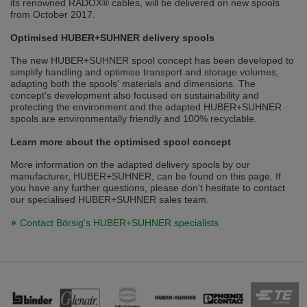
its renowned RADOX® cables, will be delivered on new spools
selected one. This website is also available in German. Would you like to
from October 2017.
switch to the German version?
Optimised HUBER+SUHNER delivery spools
Switch to German version
Stay on this version
The new HUBER+SUHNER spool concept has been developed to
Wir haben erkannt, dass ihr Browser eine andere Sprache als die derzeit
simplify handling and optimise transport and storage volumes,
angezeigte bevorzugt. Diese Webseite ist auch auf Deutsch verfügbar.
adapting both the spools' materials and dimensions. The
Möchten Sie zur Deutschen Version wechseln?
concept's development also focused on sustainability and
protecting the environment and the adapted HUBER+SUHNER
Zur deutschen Version wechseln
Auf dieser Version bleiben
spools are environmentally friendly and 100% recyclable.
Learn more about the optimised spool concept
We have detected, that your browser prefers another language than the
selected one. This website is also available in Czech. Would you like to
More information on the adapted delivery spools by our
switch to the Czech version?
manufacturer, HUBER+SUHNER, can be found on this page. If
you have any further questions, please don't hesitate to contact
Switch to Czech version
Stay on this version
our specialised HUBER+SUHNER sales team.
Zdá se, že Váš prohlížeč je v jiném jazyce, než jaký je momentálně používán.
Contact Börsig's HUBER+SUHNER specialists
Tato stránka je k dispozici i v češtině. Chcete přepnout na českou verzi?
Přepnout na českou verzi
Zůstaňte v této verzi
Váš prohlížeč se zdá být v jiném jazyce, než je právě používaný jazyk. Tato
stránka je také k dispozici v němčině. Přejete si přejít na německou verzi?