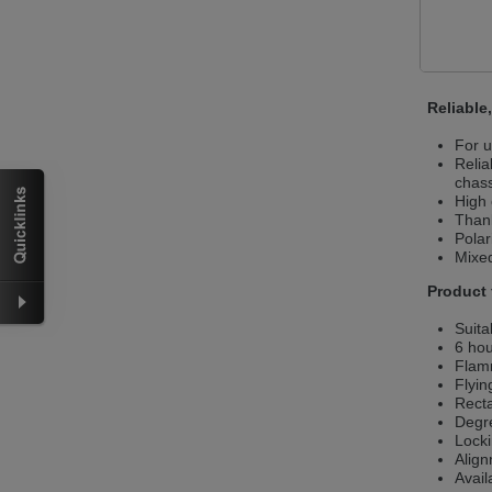
Wir haben erkannt, dass ihr Browser eine 
Sie zur Deutschen Version wechseln?
Zur deutschen Version wechseln
Auf
Reliable
We have detected, that your browser prefer
Czech version?
For u
Relia
chass
Switch to Czech version
Stay on this
High 
Thank
Zdá se, že Váš prohlížeč je v jiném jazyce
Polar
Mixed
Přepnout na českou verzi
Zůstaňte v 
Product 
Váš prohlížeč se zdá být v jiném jazyce, ne
Suita
Přepněte na německou verzi
Zůstaňte
6 hou
Flamm
Wir haben erkannt, dass ihr Browser eine 
Flyin
Sie zur Deutschen Version wechseln?
Recta
Degre
Locki
Zur deutschen Version wechseln
Auf
Align
Avail
Váš prohlížeč se zdá být v jiném jazyce, ne