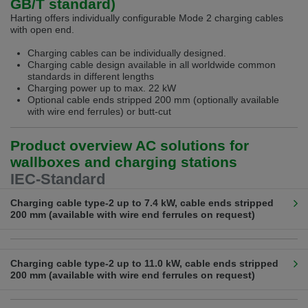
GB/T standard)
Přepněte na německou verzi
Zůstaňte v této verzi
Harting offers individually configurable Mode 2 charging cables
with open end.
Wir haben erkannt, dass ihr Browser eine andere Sprache als die derzeit
angezeigte bevorzugt. Diese Webseite ist auch auf Deutsch verfügbar.
Charging cables can be individually designed.
Möchten Sie zur Deutschen Version wechseln?
Charging cable design available in all worldwide common
standards in different lengths
Zur deutschen Version wechseln
Auf dieser Version bleiben
Charging power up to max. 22 kW
Optional cable ends stripped 200 mm (optionally available
with wire end ferrules) or butt-cut
Váš prohlížeč se zdá být v jiném jazyce, než je právě používaný jazyk. Tato
stránka je k dispozici také v angličtině. Přejete si přepnout na anglickou
verzi?
Product overview AC solutions for
Přepněte na anglickou verzi
Zůstaňte v této verzi
wallboxes and charging stations
IEC-Standard
We have detected, that your browser prefers another language than the
selected one. This website is also available in English. Would you like to
Charging cable type-2 up to 7.4 kW, cable ends stripped
switch to the English version?
200 mm (available with wire end ferrules on request)
Switch to English version
Stay on this version
Description
Charging
Power
Lengths
Art.-
Power*
Nr.
Charging cable type-2 up to 11.0 kW, cable ends stripped
Charging cable
up to 7,4
32 A
4,0 m
88
200 mm (available with wire end ferrules on request)
Type-2, straight with
kW
11
open cable end
408
Description
Charging
Power
Lengths
Art.-