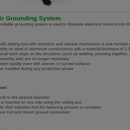
andere Sprache als die derzeit angezeigte bevorzugt. Diese Webseite 
ir Grounding System
 dieser Version bleiben
 reliable grounding system is used to dissipate electrical currents into t
s another language than the selected one. This website is also availabl
ulic setting tool with retraction and release mechanism is one-handed
bly on steel or aluminum constructions with a material thickness of 
 version
ional work steps on the structures (such as welding, pressing together, 
ssembly site) are no longer necessary
, než jaký je momentálně používán. Tato stránka je k dispozici i v češt
stent quality even with uneven or curved surfaces
e installed during any production phase
této verzi
ž je právě používaný jazyk. Tato stránka je také k dispozici v němčině. 
 use:
 v této verzi
 hole to the desired diameter
andere Sprache als die derzeit angezeigte bevorzugt. Diese Webseite 
is inserted on one side using the setting tool
le click indicates that the fastening process is complete
ve tool and mount ground connection
 dieser Version bleiben
ž je právě používaný jazyk. Tato stránka je k dispozici také v angličtině