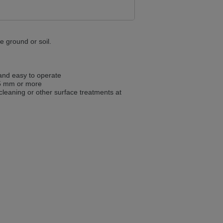
ist auch auf Deutsch verfügbar. Möchten
he ground or soil.
e in Czech. Would you like to switch to the
 and easy to operate
1.5 mm or more
cleaning or other surface treatments at
ině. Chcete přepnout na českou verzi?
Přejete si přejít na německou verzi?
ist auch auf Deutsch verfügbar. Möchten
. Přejete si přepnout na anglickou verzi?