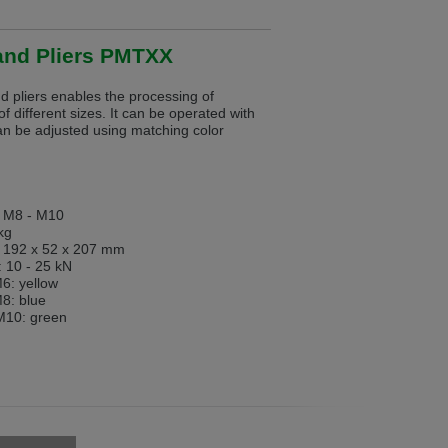
Hand Pliers PMTXX
 in English. Would you like to switch to
pliers enables the processing of
f different sizes. It can be operated with
n be adjusted using matching color
- M8 - M10
 kg
 192 x 52 x 207 mm
e: 10 - 25 kN
M6: yellow
M8: blue
M10: green