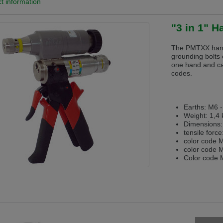
t information
 v této verzi
"3 in 1" 
s another language than the selected one. This website is also available
The PMTXX hand 
grounding bolts o
is version
one hand and ca
codes.
Earths: M6 
Weight: 1,4
Dimensions:
tensile forc
color code 
color code 
Color code 