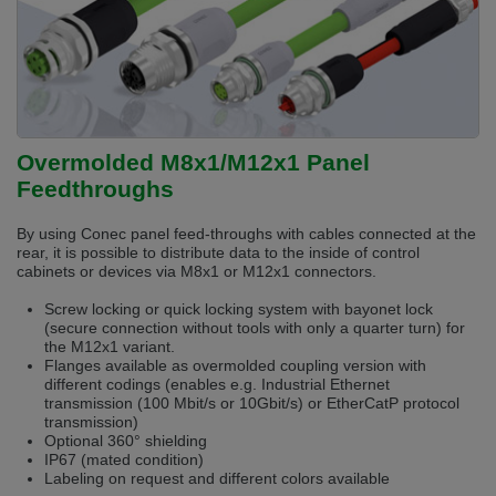
selected one. This website is also available in German. Would you like to
switch to the German version?
Switch to German version
Stay on this version
Wir haben erkannt, dass ihr Browser eine andere Sprache als die derzeit
angezeigte bevorzugt. Diese Webseite ist auch auf Deutsch verfügbar.
Möchten Sie zur Deutschen Version wechseln?
Overmolded M8x1/M12x1 Panel
Feedthroughs
Zur deutschen Version wechseln
Auf dieser Version bleiben
We have detected, that your browser prefers another language than the
By using Conec panel feed-throughs with cables connected at the
selected one. This website is also available in Czech. Would you like to
rear, it is possible to distribute data to the inside of control
switch to the Czech version?
cabinets or devices via M8x1 or M12x1 connectors.
Switch to Czech version
Stay on this version
Screw locking or quick locking system with bayonet lock
(secure connection without tools with only a quarter turn) for
the M12x1 variant.
Zdá se, že Váš prohlížeč je v jiném jazyce, než jaký je momentálně používán.
Flanges available as overmolded coupling version with
Tato stránka je k dispozici i v češtině. Chcete přepnout na českou verzi?
different codings (enables e.g. Industrial Ethernet
transmission (100 Mbit/s or 10Gbit/s) or EtherCatP protocol
Přepnout na českou verzi
Zůstaňte v této verzi
transmission)
Optional 360° shielding
Váš prohlížeč se zdá být v jiném jazyce, než je právě používaný jazyk. Tato
IP67 (mated condition)
stránka je také k dispozici v němčině. Přejete si přejít na německou verzi?
Labeling on request and different colors available