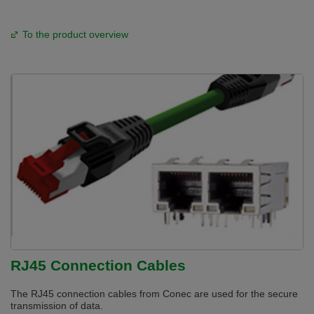
Přepněte na německou verzi
Zůstaňte v této verzi
To the product overview
Wir haben erkannt, dass ihr Browser eine andere Sprache als die derzeit
angezeigte bevorzugt. Diese Webseite ist auch auf Deutsch verfügbar.
Möchten Sie zur Deutschen Version wechseln?
Zur deutschen Version wechseln
Auf dieser Version bleiben
Váš prohlížeč se zdá být v jiném jazyce, než je právě používaný jazyk. Tato
stránka je k dispozici také v angličtině. Přejete si přepnout na anglickou
verzi?
Přepněte na anglickou verzi
Zůstaňte v této verzi
We have detected, that your browser prefers another language than the
selected one. This website is also available in English. Would you like to
switch to the English version?
Switch to English version
Stay on this version
RJ45 Connection Cables
The RJ45 connection cables from Conec are used for the secure
transmission of data.