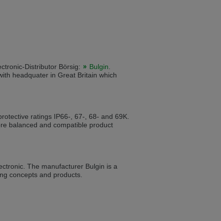
ist auch auf Deutsch verfügbar. Möchten
e in Czech. Would you like to switch to the
ctronic-Distributor Börsig:
Bulgin
.
ith headquater in Great Britain which
ině. Chcete přepnout na českou verzi?
rotective ratings IP66-, 67-, 68- and 69K.
 more balanced and compatible product
Přejete si přejít na německou verzi?
ectronic. The manufacturer Bulgin is a
ist auch auf Deutsch verfügbar. Möchten
ing concepts and products.
. Přejete si přepnout na anglickou verzi?