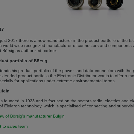
andere Sprache als die derzeit angezeigte bevorzugt. Diese Webseite 
 dieser Version bleiben
17
s another language than the selected one. This website is also availabl
ust 2017 there is a new manufacturer in the product portfolio of the Ele
 a world wide recognized manufacturer of connectors and components w
 version
 Börsig as authorized partner.
, než jaký je momentálně používán. Tato stránka je k dispozici i v češt
uct portfolio of Börsig
tends his product portfolio of the power- and data-connectors with the p
této verzi
extended product portfolio the Electronic-Distributor wants to offer a
ecially for applications under extreme environemental terms.
ž je právě používaný jazyk. Tato stránka je také k dispozici v němčině. 
ulgin
 v této verzi
s founded in 1923 and is focused on the sectors radio, electrics and el
andere Sprache als die derzeit angezeigte bevorzugt. Diese Webseite 
 Elektron technology, which is specialised of connecting and supervis
ew of Börsig's manufacturer Bulgin
 dieser Version bleiben
t to sales team
ž je právě používaný jazyk. Tato stránka je k dispozici také v angličtině