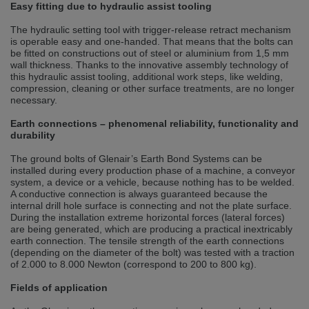
selected one. This website is also available in German. Would you like to
Easy fitting due to hydraulic assist tooling
switch to the German version?
The hydraulic setting tool with trigger-release retract mechanism
Switch to German version
Stay on this version
is operable easy and one-handed. That means that the bolts can
be fitted on constructions out of steel or aluminium from 1,5 mm
wall thickness. Thanks to the innovative assembly technology of
Wir haben erkannt, dass ihr Browser eine andere Sprache als die derzeit
this hydraulic assist tooling, additional work steps, like welding,
angezeigte bevorzugt. Diese Webseite ist auch auf Deutsch verfügbar.
compression, cleaning or other surface treatments, are no longer
Möchten Sie zur Deutschen Version wechseln?
necessary.
Zur deutschen Version wechseln
Auf dieser Version bleiben
Earth connections – phenomenal reliability, functionality and
durability
We have detected, that your browser prefers another language than the
selected one. This website is also available in Czech. Would you like to
The ground bolts of Glenair’s Earth Bond Systems can be
switch to the Czech version?
installed during every production phase of a machine, a conveyor
system, a device or a vehicle, because nothing has to be welded.
Switch to Czech version
Stay on this version
A conductive connection is always guaranteed because the
internal drill hole surface is connecting and not the plate surface.
During the installation extreme horizontal forces (lateral forces)
Zdá se, že Váš prohlížeč je v jiném jazyce, než jaký je momentálně používán.
are being generated, which are producing a practical inextricably
Tato stránka je k dispozici i v češtině. Chcete přepnout na českou verzi?
earth connection. The tensile strength of the earth connections
(depending on the diameter of the bolt) was tested with a traction
Přepnout na českou verzi
Zůstaňte v této verzi
of 2.000 to 8.000 Newton (correspond to 200 to 800 kg).
Váš prohlížeč se zdá být v jiném jazyce, než je právě používaný jazyk. Tato
Fields of application
stránka je také k dispozici v němčině. Přejete si přejít na německou verzi?