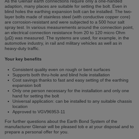
As the Glenair earth connections require only a one-handed
Přepněte na německou verzi
Zůstaňte v této verzi
adaption, many places are suitable for setting the bolt. Even in
blind holes the earthing expansion bolt can be installed. The two-
layer bolts made of stainless steel (with conductive copper core)
Wir haben erkannt, dass ihr Browser eine andere Sprache als die derzeit
are corrosion-resistant and were subjected to a 500 hour salt
angezeigte bevorzugt. Diese Webseite ist auch auf Deutsch verfügbar.
spray test. In various measurements around the connection point,
Möchten Sie zur Deutschen Version wechseln?
an electrical connection resistance from 20 to 120 micro Ohm
(µΩ) was measured. The systems are used, for example, in the
Zur deutschen Version wechseln
Auf dieser Version bleiben
automotive industry, in rail and military vehicles as well as in
heavy-duty traffic.
Váš prohlížeč se zdá být v jiném jazyce, než je právě používaný jazyk. Tato
stránka je k dispozici také v angličtině. Přejete si přepnout na anglickou
Your key benefits
verzi?
Consistent quality even on rough or bent surfaces
Přepněte na anglickou verzi
Zůstaňte v této verzi
Supports both thru-hole and blind hole installation
Cost savings thanks to fast and easy setting of the earthing
expansion bolt
We have detected, that your browser prefers another language than the
selected one. This website is also available in English. Would you like to
Only one person necessary for the installation and only one
switch to the English version?
hand for setting the bolt
Universal application: can be installed to any suitable chassis
Switch to English version
Stay on this version
location
Approved to VGV96953-11
For further questions about the Earth Bond System of the
manufacturer Glenair will be pleased tob e at your disposal and to
prepare a personal offer for you.