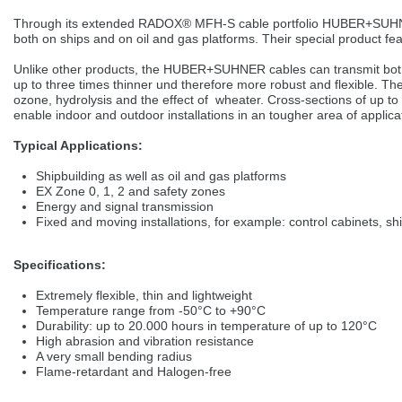
selected one. This website is also available in German. Would you like to
switch to the German version?
Through its extended RADOX® MFH-S cable portfolio HUBER+SUHNE
both on ships and on oil and gas platforms. Their special product f
Switch to German version
Stay on this version
Unlike other products, the HUBER+SUHNER cables can transmit both
up to three times thinner und therefore more robust and flexible. They
Wir haben erkannt, dass ihr Browser eine andere Sprache als die derzeit
ozone, hydrolysis and the effect of wheater. Cross-sections of up 
angezeigte bevorzugt. Diese Webseite ist auch auf Deutsch verfügbar.
enable indoor and outdoor installations in an tougher area of applica
Möchten Sie zur Deutschen Version wechseln?
Typical Applications:
Zur deutschen Version wechseln
Auf dieser Version bleiben
Shipbuilding as well as oil and gas platforms
We have detected, that your browser prefers another language than the
EX Zone 0, 1, 2 and safety zones
selected one. This website is also available in Czech. Would you like to
Energy and signal transmission
switch to the Czech version?
Fixed and moving installations, for example: control cabinets, sh
Switch to Czech version
Stay on this version
Specifications:
Zdá se, že Váš prohlížeč je v jiném jazyce, než jaký je momentálně používán.
Extremely flexible, thin and lightweight
Tato stránka je k dispozici i v češtině. Chcete přepnout na českou verzi?
Temperature range from -50°C to +90°C
Durability: up to 20.000 hours in temperature of up to 120°C
Přepnout na českou verzi
Zůstaňte v této verzi
High abrasion and vibration resistance
A very small bending radius
Váš prohlížeč se zdá být v jiném jazyce, než je právě používaný jazyk. Tato
Flame-retardant and Halogen-free
stránka je také k dispozici v němčině. Přejete si přejít na německou verzi?