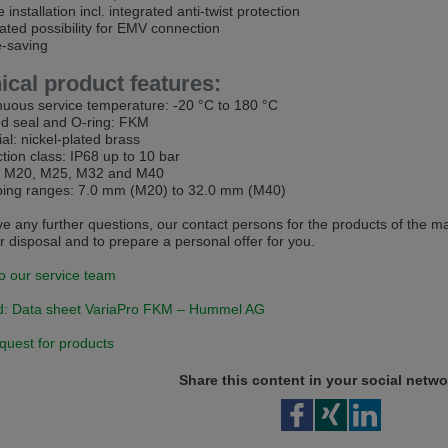
installation incl. integrated anti-twist protection
ted possibility for EMV connection
 v této verzi
-saving
s another language than the selected one. This website is also available
ical product features:
uous service temperature: -20 °C to 180 °C
is version
 seal and O-ring: FKM
l: nickel-plated brass
ion class: IP68 up to 10 bar
: M20, M25, M32 and M40
ng ranges: 7.0 mm (M20) to 32.0 mm (M40)
ve any further questions, our contact persons for the products of the
r disposal and to prepare a personal offer for you.
o our service team
: Data sheet VariaPro FKM – Hummel AG
quest for products
Share this content in your social netwo