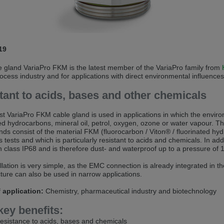
andere Sprache als die derzeit angezeigte bevorzugt. Diese Webseite 
 dieser Version bleiben
19
s another language than the selected one. This website is also availabl
 gland VariaPro FKM is the latest member of the VariaPro family from
rocess industry and for applications with direct environmental influences
 version
tant to acids, bases and other chemicals
, než jaký je momentálně používán. Tato stránka je k dispozici i v češt
t VariaPro FKM cable gland is used in applications in which the envir
této verzi
ed hydrocarbons, mineral oil, petrol, oxygen, ozone or water vapour. Th
nds consist of the material FKM (fluorocarbon / Viton® / fluorinated hyd
ž je právě používaný jazyk. Tato stránka je také k dispozici v němčině. 
tests and which is particularly resistant to acids and chemicals. In ad
n class IP68 and is therefore dust- and waterproof up to a pressure of 1
 v této verzi
llation is very simple, as the EMC connection is already integrated in th
cture can also be used in narrow applications.
andere Sprache als die derzeit angezeigte bevorzugt. Diese Webseite 
f application:
Chemistry, pharmaceutical industry and biotechnology
 dieser Version bleiben
key benefits:
ž je právě používaný jazyk. Tato stránka je k dispozici také v angličtině
esistance to acids, bases and chemicals