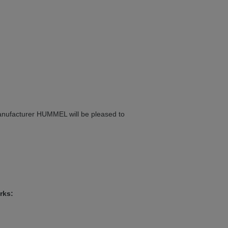
 in English. Would you like to switch to
 manufacturer HUMMEL will be pleased to
rks: