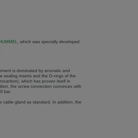
ist auch auf Deutsch verfügbar. Möchten
e in Czech. Would you like to switch to the
HUMMEL
, which was specially developed
.
ině. Chcete přepnout na českou verzi?
onment is dominated by aromatic and
e sealing inserts and the O-rings of the
rocarbon), which has proven itself in
Přejete si přejít na německou verzi?
dition, the screw connection convinces with
0 bar.
e cable gland as standard. In addition, the
ist auch auf Deutsch verfügbar. Möchten
. Přejete si přepnout na anglickou verzi?