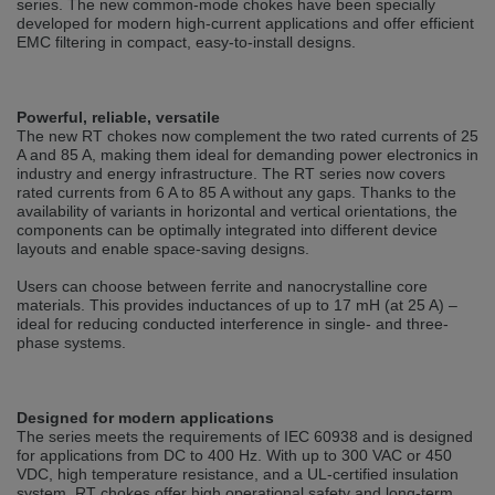
series. The new common-mode chokes have been specially
selected one. This website is also available in German. Would you like to
developed for modern high-current applications and offer efficient
switch to the German version?
EMC filtering in compact, easy-to-install designs.
Switch to German version
Stay on this version
Wir haben erkannt, dass ihr Browser eine andere Sprache als die derzeit
Powerful, reliable, versatile
angezeigte bevorzugt. Diese Webseite ist auch auf Deutsch verfügbar.
The new RT chokes now complement the two rated currents of 25
Möchten Sie zur Deutschen Version wechseln?
A and 85 A, making them ideal for demanding power electronics in
industry and energy infrastructure. The RT series now covers
Zur deutschen Version wechseln
Auf dieser Version bleiben
rated currents from 6 A to 85 A without any gaps. Thanks to the
availability of variants in horizontal and vertical orientations, the
components can be optimally integrated into different device
We have detected, that your browser prefers another language than the
layouts and enable space-saving designs.
selected one. This website is also available in Czech. Would you like to
switch to the Czech version?
Users can choose between ferrite and nanocrystalline core
Switch to Czech version
Stay on this version
materials. This provides inductances of up to 17 mH (at 25 A) –
ideal for reducing conducted interference in single- and three-
phase systems.
Zdá se, že Váš prohlížeč je v jiném jazyce, než jaký je momentálně používán.
Tato stránka je k dispozici i v češtině. Chcete přepnout na českou verzi?
Přepnout na českou verzi
Zůstaňte v této verzi
Designed for modern applications
The series meets the requirements of IEC 60938 and is designed
for applications from DC to 400 Hz. With up to 300 VAC or 450
Váš prohlížeč se zdá být v jiném jazyce, než je právě používaný jazyk. Tato
stránka je také k dispozici v němčině. Přejete si přejít na německou verzi?
VDC, high temperature resistance, and a UL-certified insulation
system, RT chokes offer high operational safety and long-term