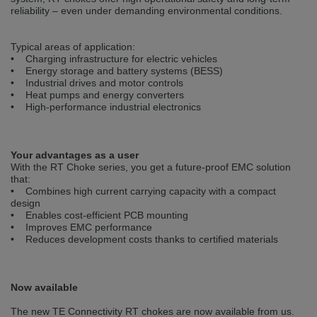
Přepněte na německou verzi
Zůstaňte v této verzi
reliability – even under demanding environmental conditions.
Wir haben erkannt, dass ihr Browser eine andere Sprache als die derzeit
Typical areas of application:
angezeigte bevorzugt. Diese Webseite ist auch auf Deutsch verfügbar.
• Charging infrastructure for electric vehicles
Möchten Sie zur Deutschen Version wechseln?
• Energy storage and battery systems (BESS)
• Industrial drives and motor controls
Zur deutschen Version wechseln
Auf dieser Version bleiben
• Heat pumps and energy converters
• High-performance industrial electronics
Váš prohlížeč se zdá být v jiném jazyce, než je právě používaný jazyk. Tato
stránka je k dispozici také v angličtině. Přejete si přepnout na anglickou
verzi?
Your advantages as a user
Přepněte na anglickou verzi
Zůstaňte v této verzi
With the RT Choke series, you get a future-proof EMC solution
that:
• Combines high current carrying capacity with a compact
We have detected, that your browser prefers another language than the
design
selected one. This website is also available in English. Would you like to
• Enables cost-efficient PCB mounting
switch to the English version?
• Improves EMC performance
• Reduces development costs thanks to certified materials
Switch to English version
Stay on this version
Now available
The new TE Connectivity RT chokes are now available from us.