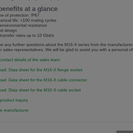
benefits at a glance
 v této verzi
e of protection: IP67
s another language than the selected one. This website is also available
nical life: >100 mating cycles
environmental resistance
st design
transfer rates up to 10 Gbit/s
is version
ve any further questions about the M16-X series from the manufacturer 
r sales representatives. We will be glad to assist you with a personal of
contact details of the sales team
ad: Data sheet for the M16-X flange socket
ad: Data sheet for the M16-X cable connector
ad: Data sheet for the M16-X cable socket
product inquiry
 manufacturer