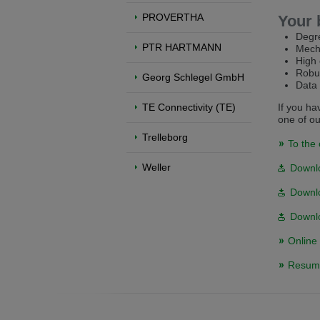
PROVERTHA
Your 
Přepněte na anglickou verzi
Zůstaňte
Degre
We have detected, that your browser prefer
PTR HARTMANN
Mecha
the English version?
High 
Robu
Georg Schlegel GmbH
Data 
Switch to English version
Stay on th
TE Connectivity (TE)
If you ha
one of ou
Trelleborg
To the 
Weller
Downlo
Downlo
Downlo
Online 
Resume