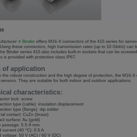
andere Sprache als die derzeit angezeigte bevorzugt. Diese Webseite 
 dieser Version bleiben
20
s another language than the selected one. This website is also availabl
facturer
Binder
offers M16-X connectors of the 415 series for sens
s. Using these connectors, high transmission rates (up to 10 Gbit/s) can 
 version
the Binder series 415 also includes built-in sockets that can be screwed
s is provided with protection class IP67.
, než jaký je momentálně používán. Tato stránka je k dispozici i v češt
 of application
této verzi
 the robust construction and the high degree of protection, the M16-X
l sensors. They are suitable for both indoor and outdoor applications.
ž je právě používaný jazyk. Tato stránka je také k dispozici v němčině. 
ical characteristics:
 v této verzi
ctor lock: screw
ction type (cable): insulation displacement
andere Sprache als die derzeit angezeigte bevorzugt. Diese Webseite 
ction type (flange): dip solder
ial contact: CuZn (brass)
ct surface: Au (gold)
 dieser Version bleiben
e passage: 5.5-9 mm
 current (40 °C): 0.5 A
ž je právě používaný jazyk. Tato stránka je k dispozici také v angličtině
 voltage: 50 V (AC) / 60 V (DC)