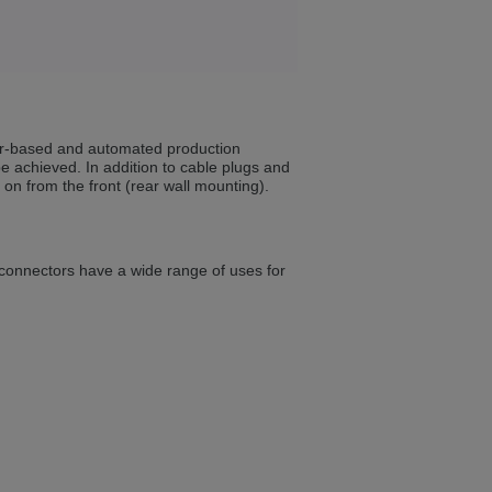
ist auch auf Deutsch verfügbar. Möchten
e in Czech. Would you like to switch to the
or-based and automated production
be achieved. In addition to cable plugs and
 on from the front (rear wall mounting).
ině. Chcete přepnout na českou verzi?
 connectors have a wide range of uses for
Přejete si přejít na německou verzi?
ist auch auf Deutsch verfügbar. Möchten
. Přejete si přepnout na anglickou verzi?