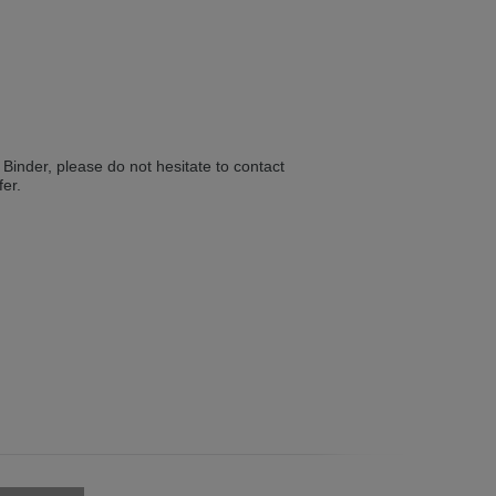
 in English. Would you like to switch to
Binder, please do not hesitate to contact
fer.