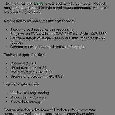
selected one. This website is also available in German. Would you like to
The manufacturer
Binder
expanded its M16 connector product
switch to the German version?
range to the male and female panel mount connectors with pre-
fabricated single wires.
Switch to German version
Stay on this version
Key benefits of panel mount connectors
Wir haben erkannt, dass ihr Browser eine andere Sprache als die derzeit
Time and cost reductions in processing
angezeigte bevorzugt. Diese Webseite ist auch auf Deutsch verfügbar.
Single wires PVC 0,34 mm² AWG 22/7 cUL Style 1007/1569
Möchten Sie zur Deutschen Version wechseln?
Standard length of single wires is 200 mm, other length on
request
Zur deutschen Version wechseln
Auf dieser Version bleiben
Connector styles: standard and front fastened
We have detected, that your browser prefers another language than the
Technical specifications
selected one. This website is also available in Czech. Would you like to
switch to the Czech version?
Contacts: 4 to 8
Rated current: 5 to 7 A
Switch to Czech version
Stay on this version
Rated voltage: 60 to 250 V
Degree of protection: IP40, IP67
Zdá se, že Váš prohlížeč je v jiném jazyce, než jaký je momentálně používán.
Typical applications
Tato stránka je k dispozici i v češtině. Chcete přepnout na českou verzi?
Mechanical engineering
Přepnout na českou verzi
Zůstaňte v této verzi
Measuring technology
Medical technology
Váš prohlížeč se zdá být v jiném jazyce, než je právě používaný jazyk. Tato
Your designated sales team will be happy to answer your
stránka je také k dispozici v němčině. Přejete si přejít na německou verzi?
questions as well as to prepare your personal quotation.