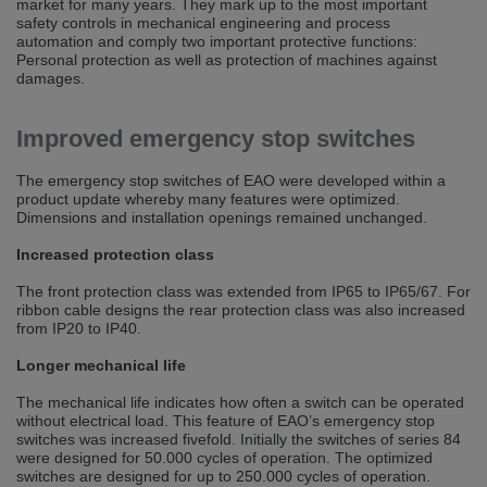
market for many years. They mark up to the most important
selected one. This website is also available in German. Would you like to
safety controls in mechanical engineering and process
switch to the German version?
automation and comply two important protective functions:
Personal protection as well as protection of machines against
Switch to German version
Stay on this version
damages.
Wir haben erkannt, dass ihr Browser eine andere Sprache als die derzeit
angezeigte bevorzugt. Diese Webseite ist auch auf Deutsch verfügbar.
Improved emergency stop switches
Möchten Sie zur Deutschen Version wechseln?
The emergency stop switches of EAO were developed within a
Zur deutschen Version wechseln
Auf dieser Version bleiben
product update whereby many features were optimized.
Dimensions and installation openings remained unchanged.
We have detected, that your browser prefers another language than the
selected one. This website is also available in Czech. Would you like to
Increased protection class
switch to the Czech version?
The front protection class was extended from IP65 to IP65/67. For
Switch to Czech version
Stay on this version
ribbon cable designs the rear protection class was also increased
from IP20 to IP40.
Zdá se, že Váš prohlížeč je v jiném jazyce, než jaký je momentálně používán.
Tato stránka je k dispozici i v češtině. Chcete přepnout na českou verzi?
Longer mechanical life
Přepnout na českou verzi
Zůstaňte v této verzi
The mechanical life indicates how often a switch can be operated
without electrical load. This feature of EAO’s emergency stop
switches was increased fivefold. Initially the switches of series 84
Váš prohlížeč se zdá být v jiném jazyce, než je právě používaný jazyk. Tato
were designed for 50.000 cycles of operation. The optimized
stránka je také k dispozici v němčině. Přejete si přejít na německou verzi?
switches are designed for up to 250.000 cycles of operation.