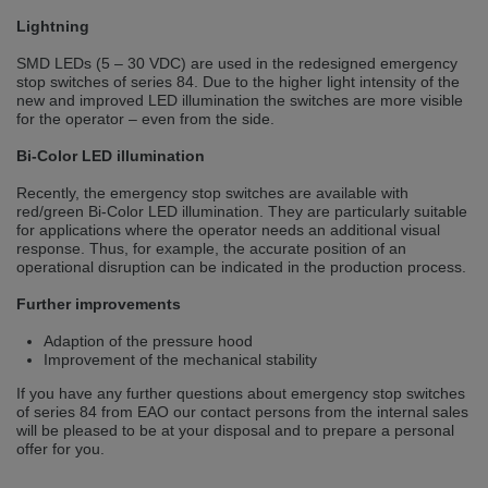
Přepněte na německou verzi
Zůstaňte v této verzi
Lightning
SMD LEDs (5 – 30 VDC) are used in the redesigned emergency
Wir haben erkannt, dass ihr Browser eine andere Sprache als die derzeit
angezeigte bevorzugt. Diese Webseite ist auch auf Deutsch verfügbar.
stop switches of series 84. Due to the higher light intensity of the
Möchten Sie zur Deutschen Version wechseln?
new and improved LED illumination the switches are more visible
for the operator – even from the side.
Zur deutschen Version wechseln
Auf dieser Version bleiben
Bi-Color LED illumination
Váš prohlížeč se zdá být v jiném jazyce, než je právě používaný jazyk. Tato
Recently, the emergency stop switches are available with
stránka je k dispozici také v angličtině. Přejete si přepnout na anglickou
red/green Bi-Color LED illumination. They are particularly suitable
verzi?
for applications where the operator needs an additional visual
response. Thus, for example, the accurate position of an
Přepněte na anglickou verzi
Zůstaňte v této verzi
operational disruption can be indicated in the production process.
We have detected, that your browser prefers another language than the
Further improvements
selected one. This website is also available in English. Would you like to
switch to the English version?
Adaption of the pressure hood
Improvement of the mechanical stability
Switch to English version
Stay on this version
If you have any further questions about emergency stop switches
of series 84 from EAO our contact persons from the internal sales
will be pleased to be at your disposal and to prepare a personal
offer for you.