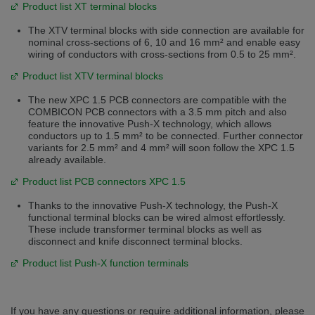
Product list XT terminal blocks
Přepněte na německou verzi
Zůstaňte v této verzi
The XTV terminal blocks with side connection are available for
Wir haben erkannt, dass ihr Browser eine andere Sprache als die derzeit
nominal cross-sections of 6, 10 and 16 mm² and enable easy
angezeigte bevorzugt. Diese Webseite ist auch auf Deutsch verfügbar.
wiring of conductors with cross-sections from 0.5 to 25 mm².
Möchten Sie zur Deutschen Version wechseln?
Product list XTV terminal blocks
Zur deutschen Version wechseln
Auf dieser Version bleiben
The new XPC 1.5 PCB connectors are compatible with the
COMBICON PCB connectors with a 3.5 mm pitch and also
Váš prohlížeč se zdá být v jiném jazyce, než je právě používaný jazyk. Tato
feature the innovative Push-X technology, which allows
stránka je k dispozici také v angličtině. Přejete si přepnout na anglickou
conductors up to 1.5 mm² to be connected. Further connector
verzi?
variants for 2.5 mm² and 4 mm² will soon follow the XPC 1.5
already available.
Přepněte na anglickou verzi
Zůstaňte v této verzi
Product list PCB connectors XPC 1.5
We have detected, that your browser prefers another language than the
selected one. This website is also available in English. Would you like to
Thanks to the innovative Push-X technology, the Push-X
switch to the English version?
functional terminal blocks can be wired almost effortlessly.
These include transformer terminal blocks as well as
Switch to English version
Stay on this version
disconnect and knife disconnect terminal blocks.
Product list Push-X function terminals
If you have any questions or require additional information, please