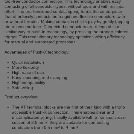
tool-free conductor connection. This technology enables easy
selected one. This website is also available in German. Would you like to
contacting of all conductor types, without tools and with minimal
switch to the German version?
effort. The pre-tensioned contact spring forms the centerpiece
that effortlessly connects both rigid and flexible conductors, with
Switch to German version
Stay on this version
or without ferrules. Making contact is child's play by gently tapping
the release surface. Connected conductors are released in a
Wir haben erkannt, dass ihr Browser eine andere Sprache als die derzeit
similar way to push-in technology, by pressing the orange-colored
angezeigte bevorzugt. Diese Webseite ist auch auf Deutsch verfügbar.
trigger. This revolutionary technology optimizes wiring efficiency
Möchten Sie zur Deutschen Version wechseln?
for manual and automated processes.
Zur deutschen Version wechseln
Auf dieser Version bleiben
Advantages of Push-X technology:
Quick installation
We have detected, that your browser prefers another language than the
More flexibility
selected one. This website is also available in Czech. Would you like to
switch to the Czech version?
High ease of use
Easy loosening and clamping
Switch to Czech version
Stay on this version
High compatibility
Safe wiring
Zdá se, že Váš prohlížeč je v jiném jazyce, než jaký je momentálně používán.
Product overview:
Tato stránka je k dispozici i v češtině. Chcete přepnout na českou verzi?
The XT terminal blocks are the first of their kind with a front-
Přepnout na českou verzi
Zůstaňte v této verzi
accessible Push-X connection. This enables clear and
uncomplicated wiring. Initially available with a nominal cross-
section of 2.5 mm², they are suitable for connecting
Váš prohlížeč se zdá být v jiném jazyce, než je právě používaný jazyk. Tato
conductors from 0.5 mm² to 4 mm².
stránka je také k dispozici v němčině. Přejete si přejít na německou verzi?