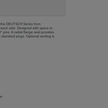
ist auch auf Deutsch verfügbar. Möchten
of the DEUTSCH Series from
e in Czech. Would you like to switch to the
 each side. Designed with space to
pins. A radial flange seal provides
standard plugs. Optional venting is
ině. Chcete přepnout na českou verzi?
Přejete si přejít na německou verzi?
ist auch auf Deutsch verfügbar. Möchten
de
. Přejete si přepnout na anglickou verzi?