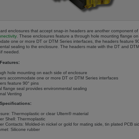
andere Sprache als die derzeit angezeigte bevorzugt. Diese Webseite 
 dieser Version bleiben
board enclosures that accept snap-in headers are another component 
s another language than the selected one. This website is also availabl
nectivity
. These enclosures feature a through hole mounting flange on
te one or more DT or DTM Series interfaces, the headers feature 90° 
ntal sealing to the enclosure. The headers mate with the DT and DTM 
 if needed.
 version
Features:
, než jaký je momentálně používán. Tato stránka je k dispozici i v češt
gh hole mounting on each side of enclosure
této verzi
ers accommodate one or more DT or DTM Series interfaces
rs feature 90° pins
ž je právě používaný jazyk. Tato stránka je také k dispozici v němčině. 
l flange seal provides environmental sealing
nal Venting
 v této verzi
 Specifications:
andere Sprache als die derzeit angezeigte bevorzugt. Diese Webseite 
sure: Thermoplastic or clear Ultem® material
r Shell: Thermoplastic
r Contacts: Molded-in nickel or gold for mating side, tin plated PCB si
 dieser Version bleiben
et: Silicone rubber
ž je právě používaný jazyk. Tato stránka je k dispozici také v angličtině