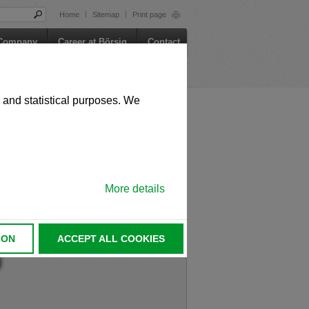
Home
Sitemap
Print page
st auch auf Englisch verfügbar. Möchten
Company
Career at Börsig
Contact
 in English. Would you like to switch to
 and statistical purposes. We
st auch auf Tschechisch verfügbar.
More details
ině. Chcete přepnout na českou verzi?
ION
ACCEPT ALL COOKIES
le in German. Would you like to switch to