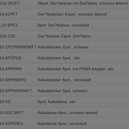
216-26SF7
26pol. Ger?tedose mit Einl?tpins, schwarz leitend
24-61PF7
Ger?testecker 61pol., schwarz leitend
L10-6PF2
6pol. Ger?tedose, vernickelt
S16-23S
Ger?tedose 23pol. Einl?tpins
A10-2PCPHM9EMIF7
Kabelstecker 2pol., schwarz
A10-6PCPG9
Kabelstecker 6pol., oliv
A10-6PPHM9
Kabelstecker 6pol. mit PHM9 Adapter, oliv
A10-6PPHM9F2
Kabelstecker 6pol., vernickelt
A10-6PPHM9N4F7
Kabelstecker 6pol. schwarz
10-6S
6pol. Kabeldose, oliv
A10-6SCSRF7
Kabeldose 6pol., schwarz leitend
10-6SPG9F2
Kabeldose 6pol., vernickelt