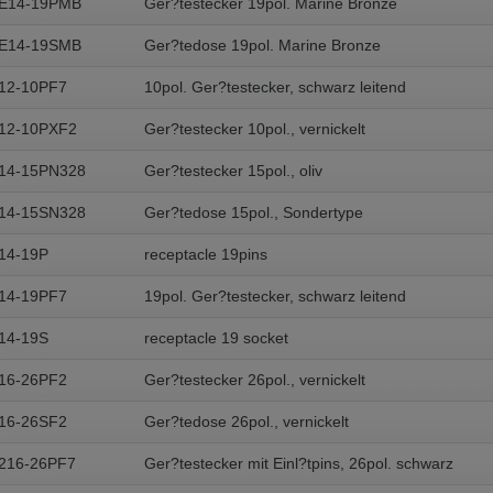
SE14-19PMB
Ger?testecker 19pol. Marine Bronze
SE14-19SMB
Ger?tedose 19pol. Marine Bronze
12-10PF7
10pol. Ger?testecker, schwarz leitend
12-10PXF2
Ger?testecker 10pol., vernickelt
14-15PN328
Ger?testecker 15pol., oliv
14-15SN328
Ger?tedose 15pol., Sondertype
14-19P
receptacle 19pins
14-19PF7
19pol. Ger?testecker, schwarz leitend
14-19S
receptacle 19 socket
16-26PF2
Ger?testecker 26pol., vernickelt
16-26SF2
Ger?tedose 26pol., vernickelt
216-26PF7
Ger?testecker mit Einl?tpins, 26pol. schwarz