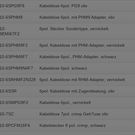
10-6SPG9F8
Kabeldose 6pol. PG9 oliv
A10-6SPHM9
Kabeldose 6pol. mit PHM9 Adapter, oliv
10-
6pol. Stecker Sondertype, vernickelt
9EMI67F2
A10-6SPHM9F2
6pol. Kabeldose mit PHM-Adapter, vernickelt
A10-6SPHM9F7
Kabeldose 6pol., PHM-Adapter, schwarz
A10-6SPHM9N4F7
Kabeldose 6pol. schwarz
A10-6SRHMF2N328
6pol. Kabeldose mit RHM-Adapter, vernickelt
10-6SSR
6pol. Kabeldose mit Zugentlastung, oliv
A10-6SWPG9F2
Kabeldose 6pol., vernickelt
10-7SC
Kabeldose 7pol. crimp Geh?use oliv
A10-8PCFM16F6
Kabelstecker 8 pol. crimp, schwarz