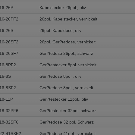
16-26P
Kabelstecker 26pol., oliv
 v této verzi
16-26PF2
26pol. Kabelstecker, vernickelt
s another language than the selected one. This website is also available
16-26S
26pol. Kabeldose, oliv
is version
16-26SF2
26pol. Ger?tedose, vernickelt
16-26SF7
Ger?tedose 26pol., schwarz
16-8PF2
Ger?testecker 8pol. vernickelt
16-8S
Ger?tedose 8pol., oliv
16-8SF2
Ger?tedose 8pol., vernickelt
18-11P
Ger?testecker 11pol., oliv
18-32PF6
Ger?testecker 32pol. schwarz
18-32SF6
Ger?tedose 32 pol. Schwarz
22-41SXF2
Ger?tedose 41pol., vernickelt