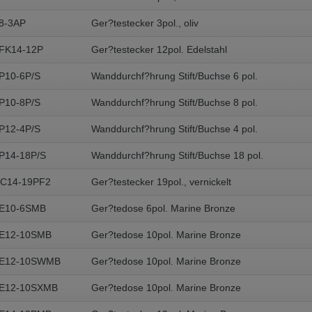
8-3AP
Ger?testecker 3pol., oliv
FK14-12P
Ger?testecker 12pol. Edelstahl
P10-6P/S
Wanddurchf?hrung Stift/Buchse 6 pol.
P10-8P/S
Wanddurchf?hrung Stift/Buchse 8 pol.
P12-4P/S
Wanddurchf?hrung Stift/Buchse 4 pol.
P14-18P/S
Wanddurchf?hrung Stift/Buchse 18 pol.
C14-19PF2
Ger?testecker 19pol., vernickelt
SE10-6SMB
Ger?tedose 6pol. Marine Bronze
SE12-10SMB
Ger?tedose 10pol. Marine Bronze
SE12-10SWMB
Ger?tedose 10pol. Marine Bronze
SE12-10SXMB
Ger?tedose 10pol. Marine Bronze