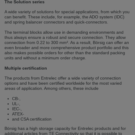
The Solution series
Přepněte na německou verzi
Zůstaňte v této verzi
A wide variety of solutions for special applications, from which you
can benefit. These include, for example, the ADO system (IDC)
Wir haben erkannt, dass ihr Browser eine andere Sprache als die derzeit
and spring balancer connectors and quick-connectors.
angezeigte bevorzugt. Diese Webseite ist auch auf Deutsch verfügbar.
Möchten Sie zur Deutschen Version wechseln?
The terminal blocks allow use in demanding environments and
Zur deutschen Version wechseln
Auf dieser Version bleiben
thus always ensure a robust and secure connection. They allow
connection from 0.22 to 300 mm². As a result, Börsig can offer an
even broader and more comprehensive product portfolio and this
Váš prohlížeč se zdá být v jiném jazyce, než je právě používaný jazyk. Tato
also makes possible orders for other than the standard packing
stránka je k dispozici také v angličtině. Přejete si přepnout na anglickou
units and without a minimum order charge.
verzi?
Multiple certification
Přepněte na anglickou verzi
Zůstaňte v této verzi
The products from Entrelec offer a wide variety of connection
options and have been certified worldwide for the most varied
We have detected, that your browser prefers another language than the
selected one. This website is also available in English. Would you like to
areas of application. Among others, these include
switch to the English version?
CB-,
Switch to English version
Stay on this version
UL-,
IEC-,
ATEX-
and CSA certification
Börsig has a high storage capacity for Entrelec products and for
additional articles from TE Connectivity so that it is possible to