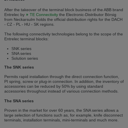
selected one. This website is also available in German. Would you like to
switch to the German version?
After the takeover of the terminal block business of the ABB brand
Entrelec by
TE Connectivity
the Electronic-Distributor Börsig
Switch to German version
Stay on this version
from Neckarsulm holds the official distribution rights for the DACH
- CZ - PL - HU - SK regions.
Wir haben erkannt, dass ihr Browser eine andere Sprache als die derzeit
angezeigte bevorzugt. Diese Webseite ist auch auf Deutsch verfügbar.
The following connectivity technologies belong to the scope of the
Möchten Sie zur Deutschen Version wechseln?
Entrelec terminal blocks:
Zur deutschen Version wechseln
Auf dieser Version bleiben
SNK series
SNA series
Solution series
We have detected, that your browser prefers another language than the
selected one. This website is also available in Czech. Would you like to
The SNK series
switch to the Czech version?
Permits rapid installation through the direct connection function,
Switch to Czech version
Stay on this version
PI spring, screw or plug-in connection. In addition, the inventory of
accessories can be reduced by 50% by using standard
accessories throughout instead of various connection methods.
Zdá se, že Váš prohlížeč je v jiném jazyce, než jaký je momentálně používán.
Tato stránka je k dispozici i v češtině. Chcete přepnout na českou verzi?
The SNA series
Přepnout na českou verzi
Zůstaňte v této verzi
Proven in the market for over 60 years, the SNA series allows a
large selection of functions such as, for example, knife disconnect
Váš prohlížeč se zdá být v jiném jazyce, než je právě používaný jazyk. Tato
terminals, installation terminals, mini-terminals and much more.
stránka je také k dispozici v němčině. Přejete si přejít na německou verzi?